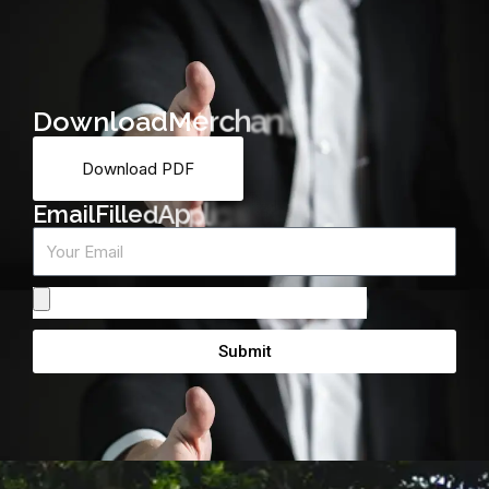
D
o
w
n
l
o
a
d
M
e
r
c
h
a
n
t
F
o
r
m
Download PDF
m
r
o
F
n
E
m
a
i
l
F
i
l
l
e
d
A
p
p
l
i
c
a
t
i
o
Email
Attach
From
Submit