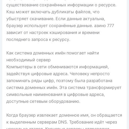
существование сохранённых информации о ресурсе.
Кэш может включать дубликаты файлов, что
убыстряет скачивание. Если данные актуальна,
браузер использует сохранённые данные. азино 777
зависит от настроек кэширования и времени
последнего запроса к ресурсу.
Как система доменных имён помогает найти
необходимый сервер
Компьютеры в сети обмениваются информацией,
задействуя цифровые адреса. Человеку непросто
запоминать ряды цифр, поэтому была разработана
система доменных имён. Эта система трансформирует
символьные наименования в цифровые адреса,
доступные сетевым оборудованию.
Когда браузер извлекает доменное имя, он обращается
к выделенным серверам DNS. Требование идёт через
несколько этапов. Корневые серверы отправляют