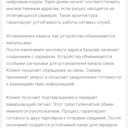
цифровым кодом. Один домен может соответствовать
множественным адресам, если ресурс находится на
отличающихся серверах. Такая архитектура
гарантирует устойчивость работы сетевых служб.
Установление канала: как устройства обмениваются
импульсами
После извлечения числового адреса браузер начинает
соединение с сервером. Устройства обмениваются
особыми сигналами для установления канала связи.
Клиент посылает обращение на связь. Сервер
принимает запрос и посылает уведомление готовности
к взаимодействию информацией.
Клиент получает подтверждение и передаёт
завершающий сигнал. Этот трёхступенчатый обмен
именуется рукопожатием. Процесс гарантирует
готовность двух партнёров к отправке сведений. После
окончания создаётся устойчивый канал для передачи