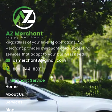
Regardless of your level of operations, AZ
Merchant provides merchant card processing
services that adapt to your business needs.
azmerchant8@gmail.com
888-744-8331
Merchant Service
Home
About Us
Services
Blog