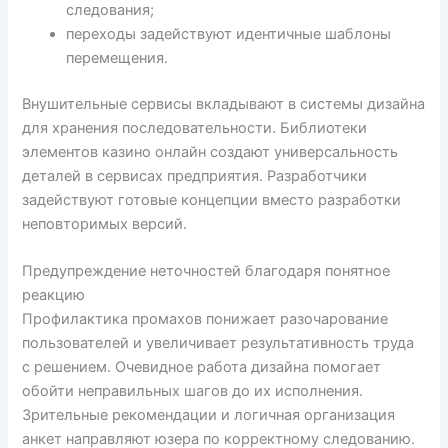
следования;
переходы задействуют идентичные шаблоны
перемещения.
Внушительные сервисы вкладывают в системы дизайна
для хранения последовательности. Библиотеки
элементов казино онлайн создают универсальность
деталей в сервисах предприятия. Разработчики
задействуют готовые концепции вместо разработки
неповторимых версий.
Предупреждение неточностей благодаря понятное
реакцию
Профилактика промахов понижает разочарование
пользователей и увеличивает результативность труда
с решением. Очевидное работа дизайна помогает
обойти неправильных шагов до их исполнения.
Зрительные рекомендации и логичная организация
анкет направляют юзера по корректному следованию.