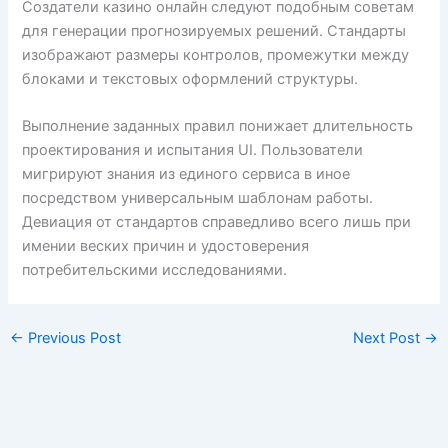
Создатели казино онлайн следуют подобным советам
для генерации прогнозируемых решений. Стандарты
изображают размеры контролов, промежутки между
блоками и текстовых оформлений структуры.
Выполнение заданных правил понижает длительность
проектирования и испытания UI. Пользователи
мигрируют знания из единого сервиса в иное
посредством универсальным шаблонам работы.
Девиация от стандартов справедливо всего лишь при
имении веских причин и удостоверения
потребительскими исследованиями.
←
Previous Post
Next Post
→