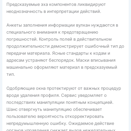
Предсказуемые эха компонентов ликвидируют
неоднозначность в интерпретации действий.
Анкеты заполнения информации вулкан нуждаются в
специального внимания к предотвращению
погрешностей. Контроль полей в действительном
продолжительности демонстрирует ошибочный тип до
передачи материала. Ясные стандарты к кодам и
адресам устраняют беспорядок. Маски вписывания
машинально оформляют материал в предсказуемый
тип.
Одобряющие окна протектируют от важных процедур
вроде удаления профиля. Сервис уведомляет о
последствиях манипуляции понятным концепцией.
Шанс отвергнуть манипуляцию обеспечивает
пользователю вероятность откорректировать
непредумышленную ошибку. Ожидаемое действие
органов управления снижает вызов нежелательных