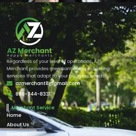
Regardless of your level of operations, AZ
Merchant provides merchant card processing
services that adapt to your business needs.
azmerchant8@gmail.com
888-744-8331
Merchant Service
Home
About Us
Services