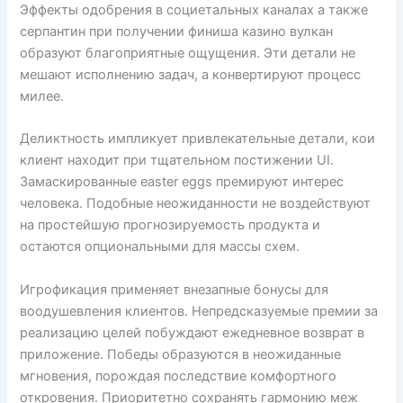
Эффекты одобрения в социетальных каналах а также
серпантин при получении финиша казино вулкан
образуют благоприятные ощущения. Эти детали не
мешают исполнению задач, а конвертируют процесс
милее.
Деликтность импликует привлекательные детали, кои
клиент находит при тщательном постижении UI.
Замаскированные easter eggs премируют интерес
человека. Подобные неожиданности не воздействуют
на простейшую прогнозируемость продукта и
остаются опциональными для массы схем.
Игрофикация применяет внезапные бонусы для
воодушевления клиентов. Непредсказуемые премии за
реализацию целей побуждают ежедневное возврат в
приложение. Победы образуются в неожиданные
мгновения, порождая последствие комфортного
откровения. Приоритетно сохранять гармонию меж