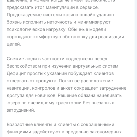
давление, в момент когда не имеет возможность
предсказать итог манипуляций в сервисе.
Предсказуемые системы казино онлайн удаляют
боязнь исполнить неточность и минимизируют
психологическое нагрузку. Обычные модели
порождают комфортную обстановку для реализации
целей.
Свежие люди в частности подвержены перед
беспокойством при изучении виртуальных систем.
Дефицит простых указаний побуждает клиентов
отвергать от продукта. Понятное расположение
навигации, контролов и анкет сокращает затруднение
доступа для новичков. Решение обязана нацеливать
юзера по очевидному траектории без внезапных
затруднений.
Возрастные клиенты и клиенты с сокращенными
функциями задействуют в предельно закономерных