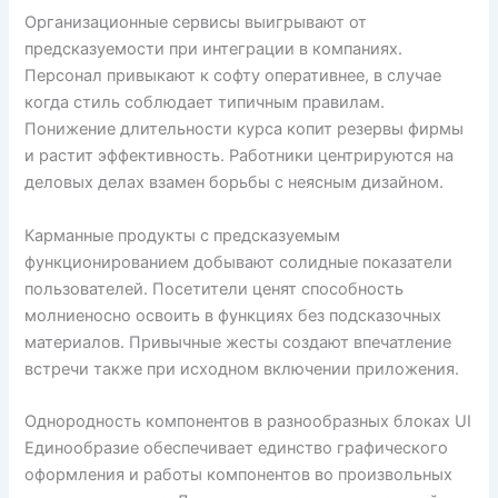
Организационные сервисы выигрывают от
предсказуемости при интеграции в компаниях.
Персонал привыкают к софту оперативнее, в случае
когда стиль соблюдает типичным правилам.
Понижение длительности курса копит резервы фирмы
и растит эффективность. Работники центрируются на
деловых делах взамен борьбы с неясным дизайном.
Карманные продукты с предсказуемым
функционированием добывают солидные показатели
пользователей. Посетители ценят способность
молниеносно освоить в функциях без подсказочных
материалов. Привычные жесты создают впечатление
встречи также при исходном включении приложения.
Однородность компонентов в разнообразных блоках UI
Единообразие обеспечивает единство графического
оформления и работы компонентов во произвольных