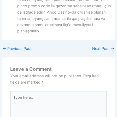
pinco promo code ilə qazanma şansını artırmaq üçün
da istifadə edilir. Pinco Casino-da organize olunan
turnirlər, oyunçuların mənzili ilə qarşılaşdırılması və
qazanma şansı artırılması üçün məsuliyyətli
planlaşdırılıb.
←
Previous Post
Next Post
→
Leave a Comment
Your email address will not be published.
Required
fields are marked
*
Type
here..