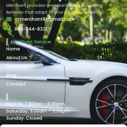
Merchant provides merchant card processing
services that adapt to your business needs.
azmerchant8@gmail.com
888-744-8331
Merchant Service
Home
About Us
Services
Blog
Contact
Timing
Mon Fri: 7:00am – 6:00pm
Saturday: 9:00am – 5:00pm
Sunday: Closed