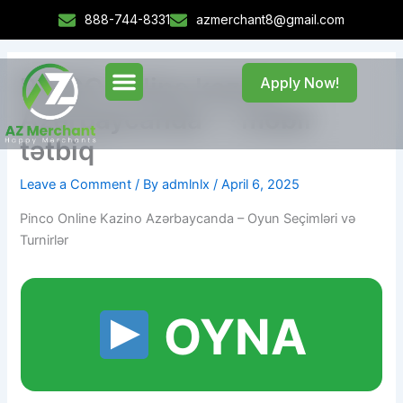
Skip
888-744-8331
azmerchant8@gmail.com
to
content
PINCO online kazino
Apply Now!
Azərbaycanda — mobil
tətbiq
Leave a Comment
/ By
admlnlx
/
April 6, 2025
Pinco Online Kazino Azərbaycanda – Oyun Seçimləri və
Turnirlər
OYNA