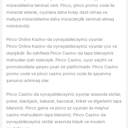
müraciətlərinə təminat verir. Pinco, pinco promo code ilə
müraciət edərək, oyunlara daha kolay daxil olmaq və
maliyyə müraciətlərinə daha müraciətçilik təminatı almaq
mümkündür.
Pinco Online Kazino-da oynayabilecəyiniz oyunlar
Pinco Online Kazino-da oynayabilecəyiniz oyunlar çox və
dəyişikdir. Bu səhifədə Pinco Casino-da tapa biləcəyiniz
məhsulları izah edəcəyik. Pinco Casino, oyun seçimi və
promokodlarla qarşını çıxan bir platformadır. Pinco Casino
promo code və pinco casino promo code ilə qazanma
şansınızı artırmaq olar.
Pinco Casino-da oynayabilecəyiniz oyunlar arasında slotlar,
poker, blackjack, bakarat, baccarat, kriket və digərlərini tapa
bilərsiniz. Pinco game və pinco az oyunları ilə məşhur
casino məhsullarını tapa bilərsiniz. Pinco Casino-da
oynayabilecəyiniz slotlar arasında klasik və modern