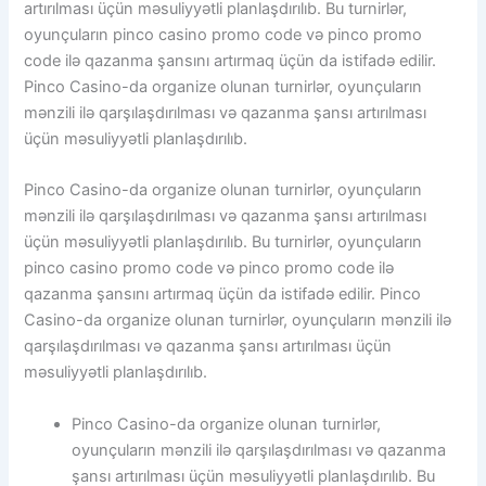
artırılması üçün məsuliyyətli planlaşdırılıb. Bu turnirlər,
oyunçuların pinco casino promo code və pinco promo
code ilə qazanma şansını artırmaq üçün da istifadə edilir.
Pinco Casino-da organize olunan turnirlər, oyunçuların
mənzili ilə qarşılaşdırılması və qazanma şansı artırılması
üçün məsuliyyətli planlaşdırılıb.
Pinco Casino-da organize olunan turnirlər, oyunçuların
mənzili ilə qarşılaşdırılması və qazanma şansı artırılması
üçün məsuliyyətli planlaşdırılıb. Bu turnirlər, oyunçuların
pinco casino promo code və pinco promo code ilə
qazanma şansını artırmaq üçün da istifadə edilir. Pinco
Casino-da organize olunan turnirlər, oyunçuların mənzili ilə
qarşılaşdırılması və qazanma şansı artırılması üçün
məsuliyyətli planlaşdırılıb.
Pinco Casino-da organize olunan turnirlər,
oyunçuların mənzili ilə qarşılaşdırılması və qazanma
şansı artırılması üçün məsuliyyətli planlaşdırılıb. Bu