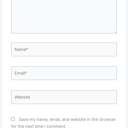
Name*
Email*
Website
Save my name, email, and website in this browser
for the next time I comment.