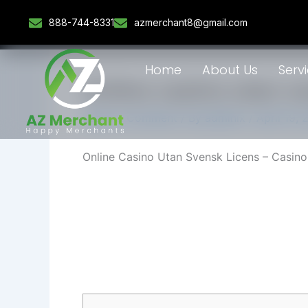
Skip
888-744-8331
azmerchant8@gmail.com
to
content
Home
About Us
Serv
Online casino utan s
Leave a Comment
/ By
admlnlx
/
April 19,
Online Casino Utan Svensk Licens – Casino