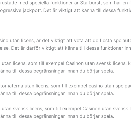
ustade med speciella funktioner är Starburst, som har en f
gressive jackpot”. Det är viktigt att känna till dessa funkt
ino utan licens, är det viktigt att veta att de flesta spela
se. Det är därför viktigt att känna till dessa funktioner inn
no utan licens, som till exempel Casinon utan svensk licens,
känna till dessa begränsningar innan du börjar spela.
lautomaterna utan licens, som till exempel casino utan spelp
känna till dessa begränsningar innan du börjar spela.
no utan svensk licens, som till exempel Casinon utan svensk 
känna till dessa begränsningar innan du börjar spela.