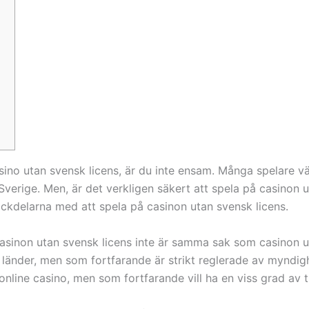
sino utan svensk licens, är du inte ensam. Många spelare vä
 Sverige. Men, är det verkligen säkert att spela på casinon u
ckdelarna med att spela på casinon utan svensk licens.
 casinon utan svensk licens inte är samma sak som casinon 
länder, men som fortfarande är strikt reglerade av myndig
 online casino, men som fortfarande vill ha en viss grad av 