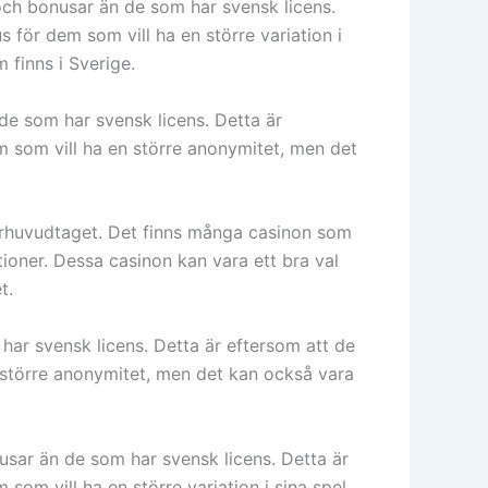
 och bonusar än de som har svensk licens.
 för dem som vill ha en större variation i
 finns i Sverige.
 de som har svensk licens. Detta är
m som vill ha en större anonymitet, men det
verhuvudtaget. Det finns många casinon som
ioner. Dessa casinon kan vara ett bra val
t.
 har svensk licens. Detta är eftersom att de
n större anonymitet, men det kan också vara
nusar än de som har svensk licens. Detta är
som vill ha en större variation i sina spel,