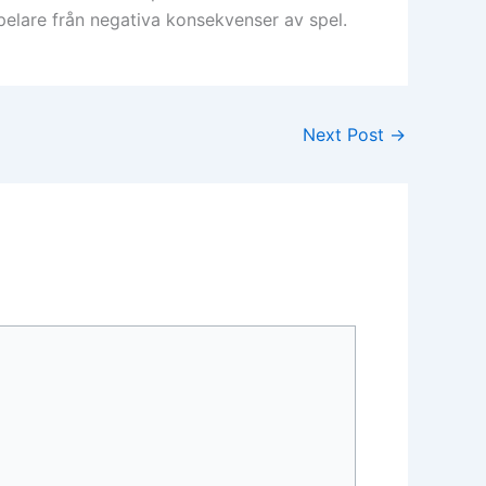
spelare från negativa konsekvenser av spel.
Next Post
→