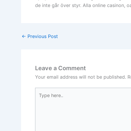
de inte går över styr. Alla online casinon,
←
Previous Post
Leave a Comment
Your email address will not be published.
R
Type
here..