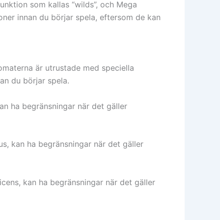
unktion som kallas “wilds”, och Mega
ioner innan du börjar spela, eftersom de kan
utomaterna är utrustade med speciella
an du börjar spela.
 kan ha begränsningar när det gäller
aus, kan ha begränsningar när det gäller
licens, kan ha begränsningar när det gäller