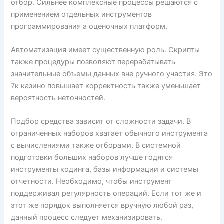
отбор. Сильнее комплексные процессы решаются с
применением отдельных инструментов
программирования а оценочных платформ.
Автоматизация имеет существенную роль. Скрипты
также процедуры позволяют перерабатывать
значительные объемы данных вне ручного участия. Это
7к казино повышает корректность также уменьшает
вероятность неточностей.
Подбор средства зависит от сложности задачи. В
ограниченных наборов хватает обычного инструмента
с вычислениями также отборами. В системной
подготовки больших наборов лучше годятся
инструменты кодинга, базы информации и системы
отчетности. Необходимо, чтобы инструмент
поддерживал регулярность операций. Если тот же и
этот же порядок выполняется вручную любой раз,
данный процесс следует механизировать.