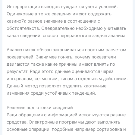
Интерпретация выводов нуждается учета условий.
Одинаковые а те же сведения имеют содержать
казино7к разное значение в соотношении с
обстоятельств. Следовательно необходимо учитывать
канал сведений, способ переработки и задачи анализа.
Анализ никак обязан заканчиваться простым расчетом
показателей. Значимее понять, почему показатели
двигаются также какие причины имеют влиять по
результат. Ради этого данные оцениваются через
интервалам, сегментам, типам а отдельным действиям.
Данный метод позволяет отделить хаотичные
изменения среди устойчивых тенденций.
Решения подготовки сведений
Ради обращения с информацией используются разные
средства. Электронные программы дают выполнять
основные операции, подобные например сортировка и