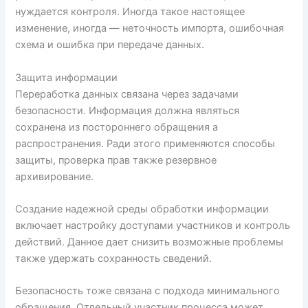
нуждается контроля. Иногда такое настоящее
изменение, иногда — неточность импорта, ошибочная
схема и ошибка при передаче данных.
Защита информации
Переработка данных связана через задачами
безопасности. Информация должна являться
сохранена из постороннего обращения а
распространения. Ради этого применяются способы
защиты, проверка прав также резервное
архивирование.
Создание надежной среды обработки информации
включает настройку доступами участников и контроль
действий. Данное дает снизить возможные проблемы
также удержать сохранность сведений.
Безопасность тоже связана с подхода минимального
обращения. Отдельный участник процесса может