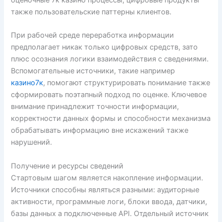
также пользовательские паттерны клиентов.
При рабочей среде переработка информации
предполагает никак только цифровых средств, зато
плюс осознания логики взаимодействия с сведениями.
Вспомогательные источники, такие например
казино7к
, помогают структурировать понимание также
сформировать поэтапный подход по оценке. Ключевое
внимание принадлежит точности информации,
корректности данных формы и способности механизма
обрабатывать информацию вне искажений также
нарушений.
Получение и ресурсы сведений
Стартовым шагом является накопление информации.
Источники способны являться разными: аудиторные
активности, программные логи, блоки ввода, датчики,
базы данных а подключенные API. Отдельный источник