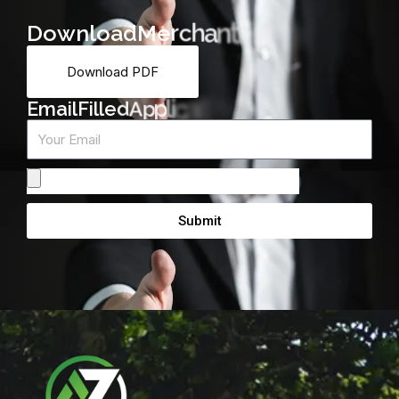
D
o
w
n
l
o
a
d
M
e
r
c
h
a
n
t
F
o
r
m
Download PDF
m
r
o
F
E
m
a
i
l
F
i
l
l
e
d
A
p
p
l
i
c
a
t
i
o
n
Email
Attach
From
Submit