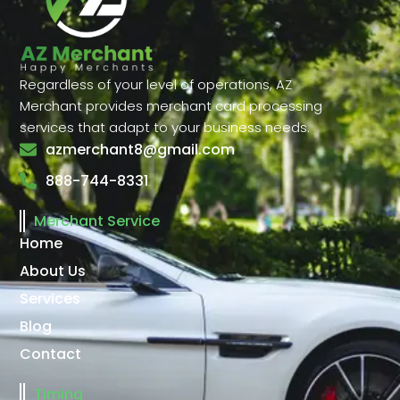
Regardless of your level of operations, AZ
Merchant provides merchant card processing
services that adapt to your business needs.
azmerchant8@gmail.com
888-744-8331
Merchant Service
Home
About Us
Services
Blog
Contact
Timing