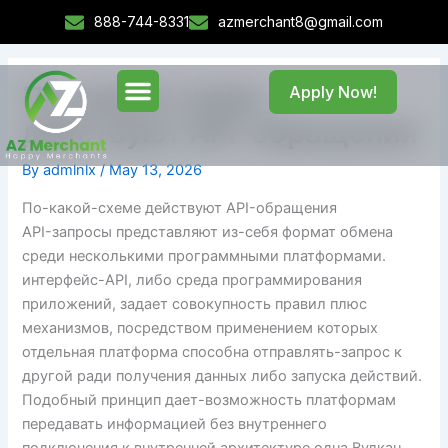
Skip
888-744-8331
azmerchant8@gmail.com
to
content
По-какой-схеме
Apply Now!
действуют API-обращения
By
admlnlx
/
May 13, 2026
По-какой-схеме действуют API-обращения
API-запросы представляют из-себя формат обмена
среди несколькими программными платформами.
интерфейс-API, либо среда программирования
приложений, задает совокупность правил плюс
механизмов, посредством применением которых
отдельная платформа способна отправлять-запрос к
другой ради получения данных либо запуска действий.
Подобный принцип дает-возможность платформам
передавать информацией без внутреннего
подключения к внутренней архитектуре одна Вулкан