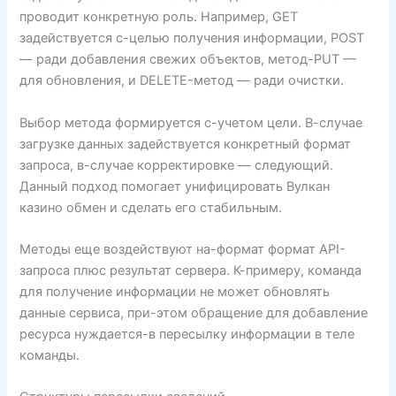
проводит конкретную роль. Например, GET
задействуется с-целью получения информации, POST
— ради добавления свежих объектов, метод-PUT —
для обновления, и DELETE-метод — ради очистки.
Выбор метода формируется с-учетом цели. В-случае
загрузке данных задействуется конкретный формат
запроса, в-случае корректировке — следующий.
Данный подход помогает унифицировать Вулкан
казино обмен и сделать его стабильным.
Методы еще воздействуют на-формат формат API-
запроса плюс результат сервера. К-примеру, команда
для получение информации не может обновлять
данные сервиса, при-этом обращение для добавление
ресурса нуждается-в пересылку информации в теле
команды.