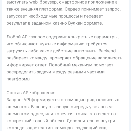
выступать web-браузер, смартфонное приложение а-
также внешняя платформа. Сервер принимает запрос,
запускает необходимые процессы и передает
результат в заданном казино Вулкан формате.
Любой API-запрос содержит конкретные параметры,
что объясняют, нужные информацию требуется
загрузить либо какое действие выполнить. Backend
разбирает команду, проверяет обращение валидность
и формирует ответ. Подобный механизм помогает
распределить задачи между разными частями
платформы.
Состав API-обращения
Запрос-API формируется с-помощью ряда ключевых
элементов. В-первую главную очередь указанным-
элементом адрес, или конечная-точка, что ведет на-
конкретный точный объект. Дополнительно внутри
команде задается тип-команды, задающий вид