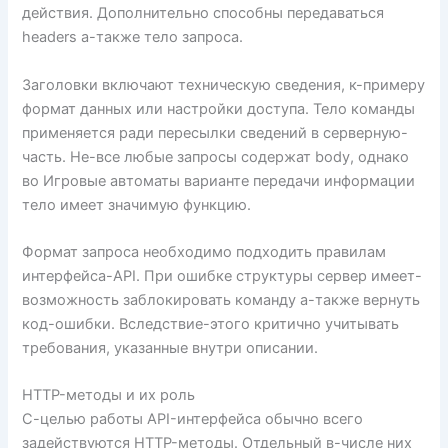
действия. Дополнительно способны передаваться
headers а-также тело запроса.
Заголовки включают техническую сведения, к-примеру
формат данных или настройки доступа. Тело команды
применяется ради пересылки сведений в серверную-
часть. Не-все любые запросы содержат body, однако
во Игровые автоматы варианте передачи информации
тело имеет значимую функцию.
Формат запроса необходимо подходить правилам
интерфейса-API. При ошибке структуры сервер имеет-
возможность заблокировать команду а-также вернуть
код-ошибки. Вследствие-этого критично учитывать
требования, указанные внутри описании.
HTTP-методы и их роль
С-целью работы API-интерфейса обычно всего
задействуются HTTP-методы. Отдельный в-числе них