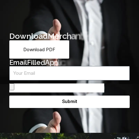
D
o
w
n
l
o
a
d
M
e
r
c
h
a
n
t
F
o
r
m
Download PDF
m
r
o
F
E
m
a
i
l
F
i
l
l
e
d
A
p
p
l
i
c
a
t
i
o
n
Email
Attach
From
Submit