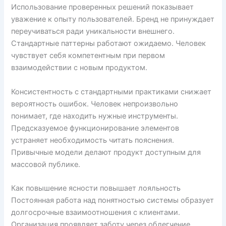
Использование проверенных решений показывает
уважение к опыту пользователей. Бренд не принуждает
переучиваться ради уникальности внешнего.
Стандартные паттерны работают ожидаемо. Человек
чувствует себя компетентным при первом
взаимодействии с новым продуктом.
Консистентность с стандартными практиками снижает
вероятность ошибок. Человек непроизвольно
понимает, где находить нужные инструменты.
Предсказуемое функционирование элементов
устраняет необходимость читать пояснения.
Привычные модели делают продукт доступным для
массовой публике.
Как повышение ясности повышает лояльность
Постоянная работа над понятностью системы образует
долгосрочные взаимоотношения с клиентами.
Организация проявляет заботу через облегчение