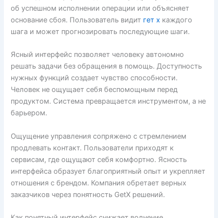
об успешном исполнении операции или объясняет
основание сбоя. Пользователь видит
гет х
каждого
шага и может прогнозировать последующие шаги.
Ясный интерфейс позволяет человеку автономно
решать задачи без обращения в помощь. Доступность
нужных функций создает чувство способности.
Человек не ощущает себя беспомощным перед
продуктом. Система превращается инструментом, а не
барьером.
Ощущение управления сопряжено с стремлением
продлевать контакт. Пользователи приходят к
сервисам, где ощущают себя комфортно. Ясность
интерфейса образует благоприятный опыт и укрепляет
отношения с брендом. Компания обретает верных
заказчиков через понятность GetX решений.
Как понятный интерфейс снижает волнение