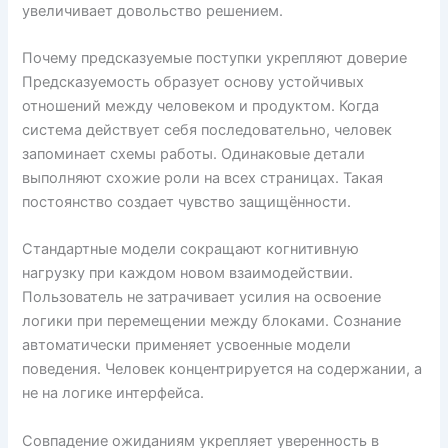
увеличивает довольство решением.
Почему предсказуемые поступки укрепляют доверие
Предсказуемость образует основу устойчивых
отношений между человеком и продуктом. Когда
система действует себя последовательно, человек
запоминает схемы работы. Одинаковые детали
выполняют схожие роли на всех страницах. Такая
постоянство создает чувство защищённости.
Стандартные модели сокращают когнитивную
нагрузку при каждом новом взаимодействии.
Пользователь не затрачивает усилия на освоение
логики при перемещении между блоками. Сознание
автоматически применяет усвоенные модели
поведения. Человек концентрируется на содержании, а
не на логике интерфейса.
Совпадение ожиданиям укрепляет уверенность в