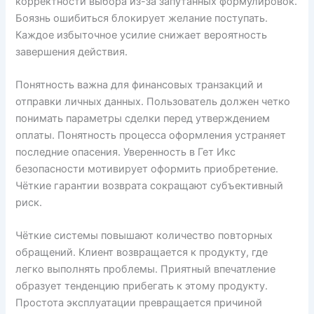
корректности выбора из-за запутанных формулировок.
Боязнь ошибиться блокирует желание поступать.
Каждое избыточное усилие снижает вероятность
завершения действия.
Понятность важна для финансовых транзакций и
отправки личных данных. Пользователь должен четко
понимать параметры сделки перед утверждением
оплаты. Понятность процесса оформления устраняет
последние опасения. Уверенность в Гет Икс
безопасности мотивирует оформить приобретение.
Чёткие гарантии возврата сокращают субъективный
риск.
Чёткие системы повышают количество повторных
обращений. Клиент возвращается к продукту, где
легко выполнять проблемы. Приятный впечатление
образует тенденцию прибегать к этому продукту.
Простота эксплуатации превращается причиной