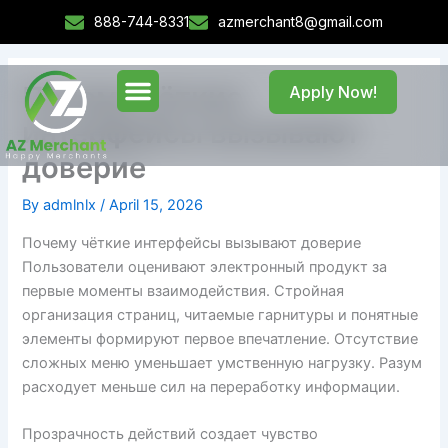
Skip
888-744-8331
azmerchant8@gmail.com
to
content
Почему чёткие
Apply Now!
интерфейсы вызывают
доверие
By
admlnlx
/
April 15, 2026
Почему чёткие интерфейсы вызывают доверие
Пользователи оценивают электронный продукт за
первые моменты взаимодействия. Стройная
организация страниц, читаемые гарнитуры и понятные
элементы формируют первое впечатление. Отсутствие
сложных меню уменьшает умственную нагрузку. Разум
расходует меньше сил на переработку информации.
Прозрачность действий создает чувство