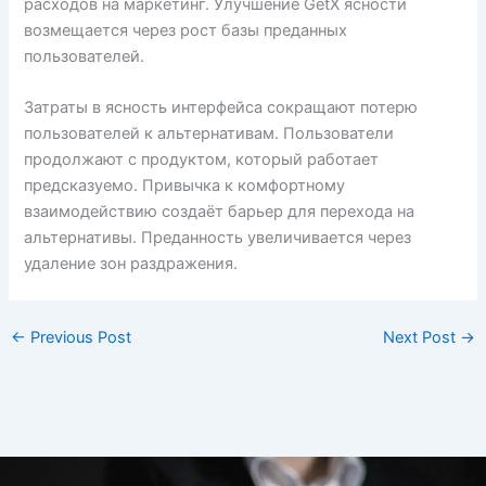
расходов на маркетинг. Улучшение GetX ясности
возмещается через рост базы преданных
пользователей.
Затраты в ясность интерфейса сокращают потерю
пользователей к альтернативам. Пользователи
продолжают с продуктом, который работает
предсказуемо. Привычка к комфортному
взаимодействию создаёт барьер для перехода на
альтернативы. Преданность увеличивается через
удаление зон раздражения.
←
Previous Post
Next Post
→