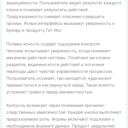
защищённости. Пользователь видит результат каждого
клика и понимает результаты действий.
Предсказуемость снимает опасение совершить
промах. Ясные интерфейсы вызывают уверенность к
бренду и продукту Гет Икс.
Почему ясность создает ощущение контроля
Человек испытывает уверенность, когда понимает
механизм действия системы. Понятные заголовки
разделов, видимые итоги действий и логичные
переходы дают чувство управляемости процессом.
Пользователь осознаёт, где находится, куда может
переместиться и как вернуться назад. Такая ясность
устраняет тревогу перед неизвестностью.
Контроль возникает через понимание причинно-
следственных зависимостей. Каждая кнопка выполняет
предсказуемую роль. Формы включают подсказки о
необходимом формате данных. Продукт уведомляет