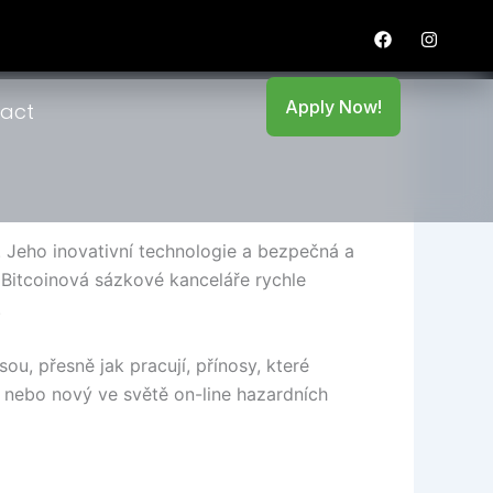
F
I
a
n
c
s
e
t
b
a
Apply Now!
act
o
g
o
r
k
a
m
 Jeho inovativní technologie a bezpečná a
 Bitcoinová sázkové kanceláře rychle
.
u, přesně jak pracují, přínosy, které
ř nebo nový ve světě on-line hazardních