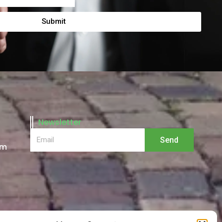
Submit
Newsletter
Email
Send
pm