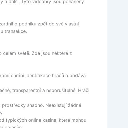
ry a další. Tyto videohry jsou poháněny
zardního podniku zpět do své vlastní
tu transakce.
o celém světě. Zde jsou některé z
omí chrání identifikace hráčů a přidává
čné, transparentní a neporušitelné. Hráči
 prostředky snadno. Neexistují žádné
y.
 od typických online kasina, které mohou
řipojením.