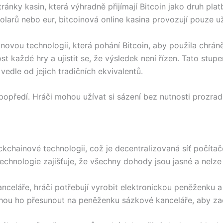
ránky kasin, která výhradně přijímají Bitcoin jako druh pla
 dolarů nebo eur, bitcoinová online kasina provozují pouze u
novou technologii, která pohání Bitcoin, aby použila chrán
t každé hry a ujistit se, že výsledek není řízen. Tato stup
vedle od jejich tradičních ekvivalentů.
popředí. Hráči mohou užívat si sázení bez nutnosti prozradit
ockchainové technologii, což je decentralizovaná síť počít
chnologie zajišťuje, že všechny dohody jsou jasné a nelze 
nceláře, hráči potřebují vyrobit elektronickou peněženku a
hou ho přesunout na peněženku sázkové kanceláře, aby zača