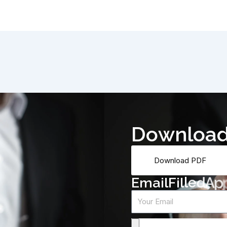
D
o
w
n
l
o
a
Download PDF
E
m
a
i
l
F
i
l
l
e
d
A
p
Email
Attach