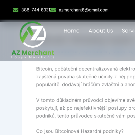
Skip
888-744-8331
azmerchant8@gmail.com
to
content
Home
About Us
Serv
Bitcoin Stránky kasi
Leave a Comment
/ By
admlnlx
/
March 11,
Bitcoin, počáteční decentralizovaná elekt
zajištěná povaha skutečně učinily z něj po
popularitě, dodávají hráčům zvláštní a ano
V tomto důkladném průvodci objevíme svět bi
poskytují, až po nejefektivnější postupy p
podniků, tento průvodce skutečně vám posky
Co jsou Bitcoinová Hazardní podniky?