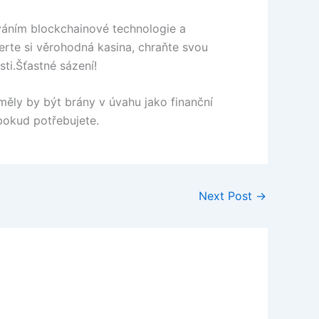
íváním blockchainové technologie a
erte si věrohodná kasina, chraňte svou
ti.Šťastné sázení!
měly by být brány v úvahu jako finanční
pokud potřebujete.
Next Post
→