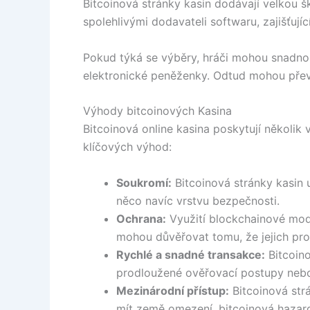
Bitcoinová stránky kasin dodávají velkou šk
spolehlivými dodavateli softwaru, zajišťujíc
Pokud týká se výběry, hráči mohou snadno 
elektronické peněženky. Odtud mohou převés
Výhody bitcoinových Kasina
Bitcoinová online kasina poskytují několik
klíčových výhod:
Soukromí:
Bitcoinová stránky kasin 
něco navíc vrstvu bezpečnosti.
Ochrana:
Využití blockchainové mode
mohou důvěřovat tomu, že jejich pro
Rychlé a snadné transakce:
Bitcoino
prodloužené ověřovací postupy nebo 
Mezinárodní přístup:
Bitcoinová strá
mít země omezení, bitcoinová hazard