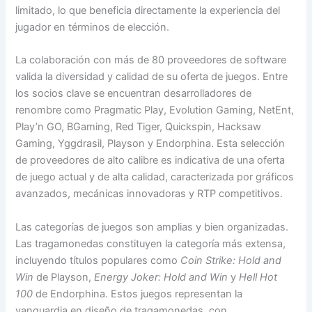
limitado, lo que beneficia directamente la experiencia del
jugador en términos de elección.
La colaboración con más de 80 proveedores de software
valida la diversidad y calidad de su oferta de juegos. Entre
los socios clave se encuentran desarrolladores de
renombre como Pragmatic Play, Evolution Gaming, NetEnt,
Play’n GO, BGaming, Red Tiger, Quickspin, Hacksaw
Gaming, Yggdrasil, Playson y Endorphina. Esta selección
de proveedores de alto calibre es indicativa de una oferta
de juego actual y de alta calidad, caracterizada por gráficos
avanzados, mecánicas innovadoras y RTP competitivos.
Las categorías de juegos son amplias y bien organizadas.
Las tragamonedas constituyen la categoría más extensa,
incluyendo títulos populares como
Coin Strike: Hold and
Win
de Playson,
Energy Joker: Hold and Win
y
Hell Hot
100
de Endorphina. Estos juegos representan la
vanguardia en diseño de tragamonedas, con