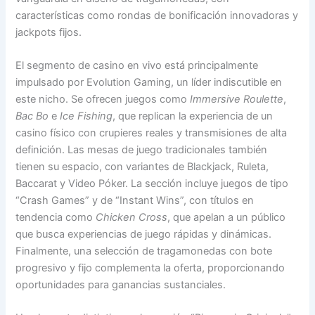
características como rondas de bonificación innovadoras y
jackpots fijos.
El segmento de casino en vivo está principalmente
impulsado por Evolution Gaming, un líder indiscutible en
este nicho. Se ofrecen juegos como
Immersive Roulette
,
Bac Bo
e
Ice Fishing
, que replican la experiencia de un
casino físico con crupieres reales y transmisiones de alta
definición. Las mesas de juego tradicionales también
tienen su espacio, con variantes de Blackjack, Ruleta,
Baccarat y Video Póker. La sección incluye juegos de tipo
“Crash Games” y de “Instant Wins”, con títulos en
tendencia como
Chicken Cross
, que apelan a un público
que busca experiencias de juego rápidas y dinámicas.
Finalmente, una selección de tragamonedas con bote
progresivo y fijo complementa la oferta, proporcionando
oportunidades para ganancias sustanciales.