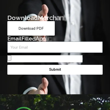
D
o
w
n
l
o
a
d
M
e
r
c
h
a
n
t
F
o
r
m
Download PDF
m
r
o
E
m
a
i
l
F
i
l
l
e
d
A
p
p
l
i
c
a
t
i
o
n
F
Email
Attach
From
Submit