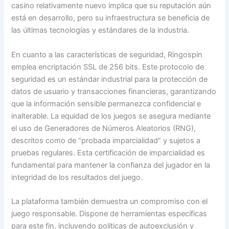
casino relativamente nuevo implica que su reputación aún
está en desarrollo, pero su infraestructura se beneficia de
las últimas tecnologías y estándares de la industria.
En cuanto a las características de seguridad, Ringospin
emplea encriptación SSL de 256 bits. Este protocolo de
seguridad es un estándar industrial para la protección de
datos de usuario y transacciones financieras, garantizando
que la información sensible permanezca confidencial e
inalterable. La equidad de los juegos se asegura mediante
el uso de Generadores de Números Aleatorios (RNG),
descritos como de “probada imparcialidad” y sujetos a
pruebas regulares. Esta certificación de imparcialidad es
fundamental para mantener la confianza del jugador en la
integridad de los resultados del juego.
La plataforma también demuestra un compromiso con el
juego responsable. Dispone de herramientas específicas
para este fin, incluyendo políticas de autoexclusión y