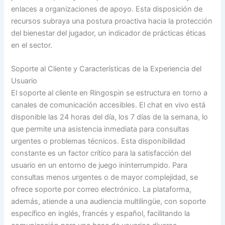
enlaces a organizaciones de apoyo. Esta disposición de
recursos subraya una postura proactiva hacia la protección
del bienestar del jugador, un indicador de prácticas éticas
en el sector.
Soporte al Cliente y Características de la Experiencia del
Usuario
El soporte al cliente en Ringospin se estructura en torno a
canales de comunicación accesibles. El chat en vivo está
disponible las 24 horas del día, los 7 días de la semana, lo
que permite una asistencia inmediata para consultas
urgentes o problemas técnicos. Esta disponibilidad
constante es un factor crítico para la satisfacción del
usuario en un entorno de juego ininterrumpido. Para
consultas menos urgentes o de mayor complejidad, se
ofrece soporte por correo electrónico. La plataforma,
además, atiende a una audiencia multilingüe, con soporte
específico en inglés, francés y español, facilitando la