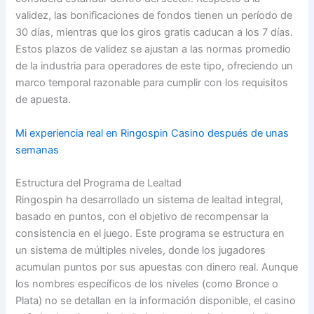
validez, las bonificaciones de fondos tienen un período de
30 días, mientras que los giros gratis caducan a los 7 días.
Estos plazos de validez se ajustan a las normas promedio
de la industria para operadores de este tipo, ofreciendo un
marco temporal razonable para cumplir con los requisitos
de apuesta.
Mi experiencia real en Ringospin Casino después de unas
semanas
Estructura del Programa de Lealtad
Ringospin ha desarrollado un sistema de lealtad integral,
basado en puntos, con el objetivo de recompensar la
consistencia en el juego. Este programa se estructura en
un sistema de múltiples niveles, donde los jugadores
acumulan puntos por sus apuestas con dinero real. Aunque
los nombres específicos de los niveles (como Bronce o
Plata) no se detallan en la información disponible, el casino