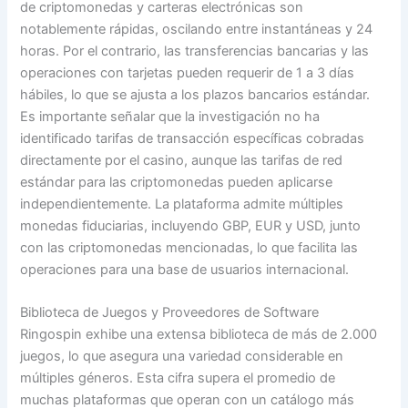
de criptomonedas y carteras electrónicas son
notablemente rápidas, oscilando entre instantáneas y 24
horas. Por el contrario, las transferencias bancarias y las
operaciones con tarjetas pueden requerir de 1 a 3 días
hábiles, lo que se ajusta a los plazos bancarios estándar.
Es importante señalar que la investigación no ha
identificado tarifas de transacción específicas cobradas
directamente por el casino, aunque las tarifas de red
estándar para las criptomonedas pueden aplicarse
independientemente. La plataforma admite múltiples
monedas fiduciarias, incluyendo GBP, EUR y USD, junto
con las criptomonedas mencionadas, lo que facilita las
operaciones para una base de usuarios internacional.
Biblioteca de Juegos y Proveedores de Software
Ringospin exhibe una extensa biblioteca de más de 2.000
juegos, lo que asegura una variedad considerable en
múltiples géneros. Esta cifra supera el promedio de
muchas plataformas que operan con un catálogo más