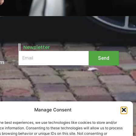
Newsletter
Email
Send
pm
Manage Consent
he best experiences, we use technologies like cookies to store and/or
e information. Consenting to these technologies will allow us to process
 browsing behavior or unique IDs on this site. Not consenting or