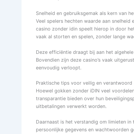
Snelheid en gebruiksgemak als kern van het
Veel spelers hechten waarde aan snelheid e
casino zonder idin speelt hierop in door h
vaak al storten en spelen, zonder lange wac
Deze efficiëntie draagt bij aan het algehel
Bovendien zijn deze casino’s vaak uitgerus
eenvoudig verloopt.
Praktische tips voor veilig en verantwoor
Hoewel gokken zonder iDIN veel voordelen bi
transparantie bieden over hun beveiligings
uitbetalingen verwerkt worden.
Daarnaast is het verstandig om limieten in 
persoonlijke gegevens en wachtwoorden go