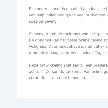
Een ander aspect is om altijd aandacht te
van hulp indien nodig kan veel problemen 
speelomgeving.
Samenvattend: de toekomst van veilig en 
De opkomst van het beste online casino z
veiligheid. Door innovatieve identificatie
drempel verlaagt voor veel spelers. Tegelij
Deze ontwikkeling sluit aan bij een breder
centraal. Zo kan de toekomst van online gok
ervoor kiest om deel te nemen.