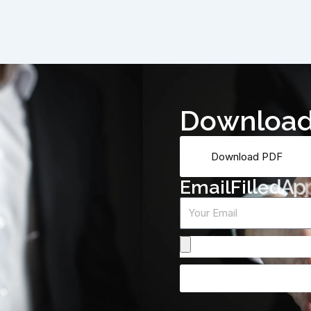
D
o
w
n
l
o
a
Download PDF
E
m
a
i
l
F
i
l
l
e
d
A
p
Email
Attach
From