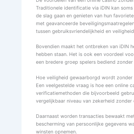
Traditionele identificatie via iDIN kan som
de slag gaan en genieten van hun favoriete
met geavanceerde beveiligingsmaatregelen w
tussen gebruiksvriendelijkheid en veiligheid
Bovendien maakt het ontbreken van iDIN het
hebben staan. Het is ook een voordeel voor
een bredere groep spelers bediend zonder 
Hoe veiligheid gewaarborgd wordt zonder 
Een veelgestelde vraag is hoe een online ca
verificatiemethoden die bijvoorbeeld gebr
vergelijkbaar niveau van zekerheid zonder d
Daarnaast worden transacties bewaakt met
bescherming van persoonlijke gegevens waar
winsten opnemen.