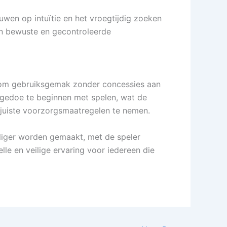
wen op intuïtie en het vroegtijdig zoeken
en bewuste en gecontroleerde
t om gebruiksgemak zonder concessies aan
r gedoe te beginnen met spelen, wat de
e juiste voorzorgsmaatregelen te nemen.
eiliger worden gemaakt, met de speler
lle en veilige ervaring voor iedereen die