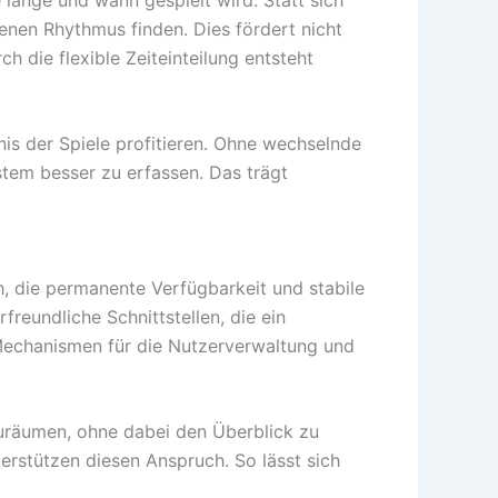
genen Rhythmus finden. Dies fördert nicht
h die flexible Zeiteinteilung entsteht
nis der Spiele profitieren. Ohne wechselnde
stem besser zu erfassen. Das trägt
ich, die permanente Verfügbarkeit und stabile
reundliche Schnittstellen, die ein
Mechanismen für die Nutzerverwaltung und
nzuräumen, ohne dabei den Überblick zu
nterstützen diesen Anspruch. So lässt sich