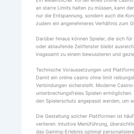
an starre Limits halten zu müssen, kann de
nur die Entspannung, sondern auch die Konze
zudem ein angenehmeres Verhältnis zum Glü
Darüber hinaus können Spieler, die sich fü
oder ablaufende Zeitfenster bleibt ausreic
insgesamt zu einem bewussteren und gezi
Technische Voraussetzungen und Plattform
Damit ein online casino ohne limit reibungsl
Verbindungen sicherstellt. Moderne Casino-
unterbrechungsfreies Spielen ermöglichen
den Spielerschutz angepasst werden, um so
Die Gestaltung solcher Plattformen ist häu
verlieren. Intuitive Menüführung, übersicht
das Gaming-Erlebnis optimal personalisier