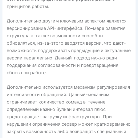
принципов работы.
Дополнительно другим ключевым аспектом является
версионирование API-интерфейса. По-мере развития
структура а-также возможности способны
обновляться, из-за-этого вводятся версии, что дают-
возможность поддерживать предыдущие и актуальные
версии параллельно. Данный-подход нужно ради
поддержания согласованности и предотвращения
сбоев при работе.
Дополнительно используется механизм регулирования
интенсивности обращений. Данный-механизм
ограничивает количество команд в-течение
определенный казино Вулкан интервал плюс
предотвращает нагрузку инфраструктуры. При
нарушении ограничения сервер может кратковременно
закрыть возможность либо возвращать специальный