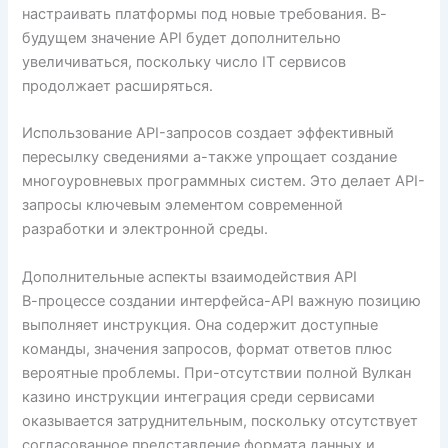
настраивать платформы под новые требования. В-
будущем значение API будет дополнительно
увеличиваться, поскольку число IT сервисов
продолжает расширяться.
Использование API-запросов создает эффективный
пересылку сведениями а-также упрощает создание
многоуровневых программных систем. Это делает API-
запросы ключевым элементом современной
разработки и электронной среды.
Дополнительные аспекты взаимодействия API
В-процессе создании интерфейса-API важную позицию
выполняет инструкция. Она содержит доступные
команды, значения запросов, формат ответов плюс
вероятные проблемы. При-отсутствии полной Вулкан
казино инструкции интеграция среди сервисами
оказывается затруднительным, поскольку отсутствует
согласованное представление формата данных и