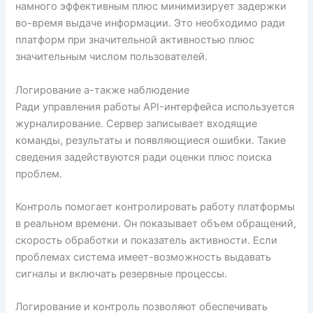
намного эффективным плюс минимизирует задержки
во-время выдаче информации. Это необходимо ради
платформ при значительной активностью плюс
значительным числом пользователей.
Логирование а-также наблюдение
Ради управления работы API-интерфейса используется
журналирование. Сервер записывает входящие
команды, результаты и появляющиеся ошибки. Такие
сведения задействуются ради оценки плюс поиска
проблем.
Контроль помогает контролировать работу платформы
в реальном времени. Он показывает объем обращений,
скорость обработки и показатель активности. Если
проблемах система имеет-возможность выдавать
сигналы и включать резервные процессы.
Логирование и контроль позволяют обеспечивать