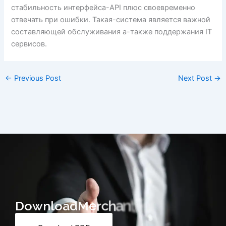
стабильность интерфейса-API плюс своевременно
отвечать при ошибки. Такая-система является важной
составляющей обслуживания а-также поддержания IT
сервисов.
←
Previous Post
Next Post
→
D
o
w
n
l
o
a
d
M
e
r
c
h
a
n
t
F
o
r
m