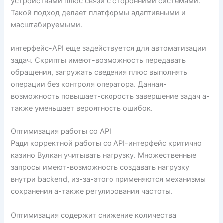
устройствами плюс связи с сторонними системами.
Такой подход делает платформы адаптивными и
масштабируемыми.
интерфейс-API еще задействуется для автоматизации
задач. Скрипты имеют-возможность передавать
обращения, загружать сведения плюс выполнять
операции без контроля оператора. Данная-
возможность повышает-скорость завершение задач а-
также уменьшает вероятность ошибок.
Оптимизация работы со API
Ради корректной работы со API-интерфейс критично
казино Вулкан учитывать нагрузку. Множественные
запросы имеют-возможность создавать нагрузку
внутри backend, из-за-этого применяются механизмы
сохранения а-также регулирования частоты.
Оптимизация содержит снижение количества