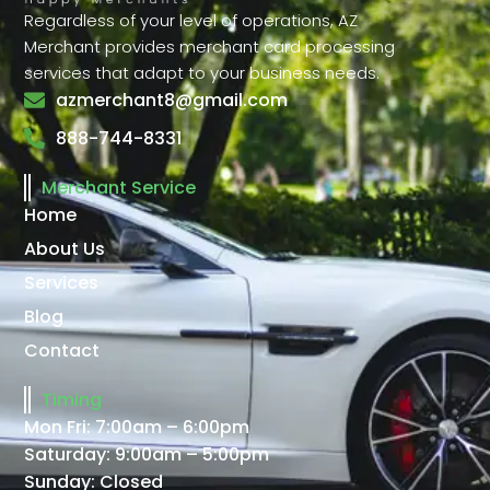
Regardless of your level of operations, AZ
Merchant provides merchant card processing
services that adapt to your business needs.
azmerchant8@gmail.com
888-744-8331
Merchant Service
Home
About Us
Services
Blog
Contact
Timing
Mon Fri: 7:00am – 6:00pm
Saturday: 9:00am – 5:00pm
Sunday: Closed