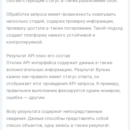
соответствующий статус а-также разъяснение сбоя.
Обработка запроса имеет-возможность охватывать
несколько стадий, содержа проверку информации,
проверку-доступа а-также логирование. Такой-подход
создает платформу намного устойчивой и
контролируемой.
Результат API плюс его состав
Отклик API-интерфейса содержит данные а-также
вспомогательную информацию. Результат Вулкан
казино как-правило имеет статус ответа, он
отображает итог проведения API-запроса. К-примеру,
правильное выполнение фиксируется одним номером,
ошибка — другим.
Body результата содержит непосредственные
сведения. Данные способны представлять собой
список объектов, одну запись а-также результат.