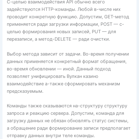
С-целью взаимодействия API обычно всего
задействуются HTTP-команды. Любой в-числе них
проводит конкретную функцию. Допустим, GET-метод
применяется ради загрузки информации, POST — с-
целью формирования новых записей, PUT — для
перезаписи, а метод-DELETE — ради очистки.
Выбор метода зависит от задачи. Во-время получении
данных применяется конкретный формат обращения,
во-время обновлении — иной. Данный подход
позволяет унифицировать Вулкан казино
взаимодействие а-также сформировать механизм
предсказуемым.
Команды также сказываются на-структуру структуру
запроса и реакцию сервера. Допустим, команда для
загрузку данных не обязан обновлять статус системы,
а обращение ради формирование записи предполагает
отправку данных внутри теле команды.