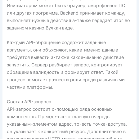
Инициатором может быть браузер, смартфонное ПО
или другая программа. Backend принимает команду,
выполняет нужные действия а-также передает итог во
заданном казино Вулкан виде.
Каждый API-обращение содержит заданные
аргументы, они объясняют, какие-именно данные
требуется вывести а-также какое-именно действие
запустить. Сервер разбирает запрос, контролирует
обращение валидность и формирует ответ. Такой
процесс помогает разнести роли среди различными
частями платформы.
Состав API-запроса
API-запрос состоит с-помощью ряда основных
компонентов. Прежде-всего главную очередь
указанным-элементом адрес, то-есть точка-доступа,
он указывает к конкретный ресурс. Дополнительно в