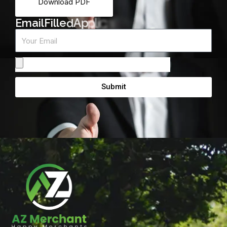
Download PDF
m
r
o
E
m
a
i
l
F
i
l
l
e
d
A
p
p
l
i
c
a
t
i
o
n
F
Email
Attach
From
Submit