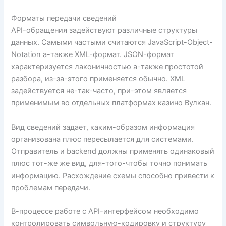
Форматы передачи сведений
API-обращения задействуют различные структуры
данных. Самыми частыми считаются JavaScript-Object-
Notation а-также XML-формат. JSON-формат
характеризуется лаконичностью а-также простотой
разбора, из-за-этого применяется обычно. XML
задействуется не-так-часто, при-этом является
применимым во отдельных платформах казино Вулкан.
Вид сведений задает, каким-образом информация
организована плюс пересылается для системами.
Отправитель и backend должны применять одинаковый
плюс тот-же же вид, для-того-чтобы точно понимать
информацию. Расхождение схемы способно привести к
проблемам передачи.
В-процессе работе с API-интерфейсом необходимо
контролировать символьную-кодировку и структуру