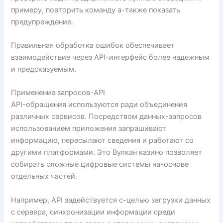
примеру, повторить команду а-также показать
предупреждение.
Правильная обработка ошибок обеспечивает
взаимодействие через API-интерфейс более надежным
и предсказуемым.
Применение запросов-API
API-обращения используются ради объединения
различных сервисов. Посредством данных-запросов
использованием приложения запрашивают
информацию, пересылают сведения и работают со
другими платформами. Это Вулкан казино позволяет
собирать сложные цифровые системы на-основе
отдельных частей.
Например, API задействуется с-целью загрузки данных
с сервера, синхронизации информации среди