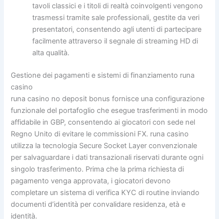
tavoli classici e i titoli di realtà coinvolgenti vengono
trasmessi tramite sale professionali, gestite da veri
presentatori, consentendo agli utenti di partecipare
facilmente attraverso il segnale di streaming HD di
alta qualità.
Gestione dei pagamenti e sistemi di finanziamento runa
casino
runa casino no deposit bonus fornisce una configurazione
funzionale del portafoglio che esegue trasferimenti in modo
affidabile in GBP, consentendo ai giocatori con sede nel
Regno Unito di evitare le commissioni FX. runa casino
utilizza la tecnologia Secure Socket Layer convenzionale
per salvaguardare i dati transazionali riservati durante ogni
singolo trasferimento. Prima che la prima richiesta di
pagamento venga approvata, i giocatori devono
completare un sistema di verifica KYC di routine inviando
documenti d’identità per convalidare residenza, età e
identità.