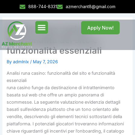
Skip
888-744-8331
azmerchant8@gmail.com
to
content
Analisi runa casino:
Apply Now!
funzionalità del sito e
funzionalità essenziali
By
admlnlx
/
May 7, 2026
Analisi runa casino: funzionalità del sito e funzionalità
essenziali
runa casino funge da destinazione di intrattenimento
basata sul web che offre un ampio panorama di
scommesse. La seguente valutazione evidenzia dettagli
basati sull’evidenza piuttosto che un tono orientato alle
vendite, descrivendo gli elementi tecnici sottostanti della
piattaforma. I potenziali giocatori troveranno informazioni
chiave riguardanti gli incentivi per l’onboarding, il catalogo