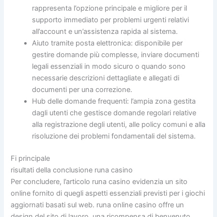
rappresenta l’opzione principale e migliore per il
supporto immediato per problemi urgenti relativi
all’account e un’assistenza rapida al sistema.
Aiuto tramite posta elettronica: disponibile per
gestire domande più complesse, inviare documenti
legali essenziali in modo sicuro o quando sono
necessarie descrizioni dettagliate e allegati di
documenti per una correzione.
Hub delle domande frequenti: l’ampia zona gestita
dagli utenti che gestisce domande regolari relative
alla registrazione degli utenti, alle policy comuni e alla
risoluzione dei problemi fondamentali del sistema.
Fi principale
risultati della conclusione runa casino
Per concludere, l’articolo runa casino evidenzia un sito
online fornito di quegli aspetti essenziali previsti per i giochi
aggiornati basati sul web. runa online casino offre un
design del sito di lavoro, una ricompensa di benvenuto