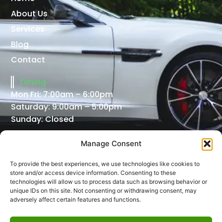
About Us
Services
Blog
Contact
Timing
Mon Fri: 7:00am – 6:00pm
Saturday: 9:00am – 5:00pm
Sunday: Closed
Newsletter
Manage Consent
Email
Send
To provide the best experiences, we use technologies like cookies to
store and/or access device information. Consenting to these
technologies will allow us to process data such as browsing behavior or
unique IDs on this site. Not consenting or withdrawing consent, may
adversely affect certain features and functions.
Copyright © 2026 | AZ Merchant | All Rights Reserved