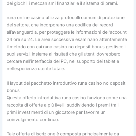
dei giochi, i meccanismi finanziari e il sistema di premi.
runa online casino utilizza protocolli comuni di protezione
del settore, che incorporano una codifica dei record
all’avanguardia, per proteggere le informazioni dell’account
24 ore su 24. Le aree successive esaminano attentamente
il metodo con cui runa casino no deposit bonus gestisce i
suoi servizi, insieme ai risultati che gli utenti dovrebbero
cercare nell’interfaccia del PC, nel supporto dei tablet e
nell’esperienza utente totale.
Il layout del pacchetto introduttivo runa casino no deposit
bonus
Questa offerta introduttiva runa casino funziona come una
raccolta di offerte a più livelli, suddividendo i premi tra i
primi investimenti di un giocatore per favorire un
coinvolgimento continuo.
Tale offerta di iscrizione è composta principalmente da