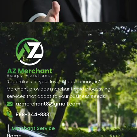
Regardless of your level of operations, AZ
Merchant provides merchant card processing
services that adapt to your business needs.
azmerchant8@gmail.com
888-744-8331
Merchant Service
Home