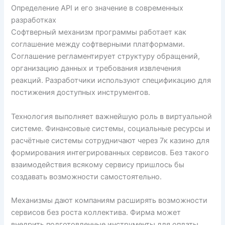
Определение API и его значение в современных
разработках
Софтверный механизм программы работает как
соглашение между софтверными платформами.
Соглашение регламентирует структуру обращений,
организацию данных и требования извлечения
реакций. Разработчики используют спецификацию для
постижения доступных инструментов.
Технология выполняет важнейшую роль в виртуальной
системе. Финансовые системы, социальные ресурсы и
расчётные системы сотрудничают через 7к казино для
формирования интегрированных сервисов. Без такого
взаимодействия всякому сервису пришлось бы
создавать возможности самостоятельно.
Механизмы дают компаниям расширять возможности
сервисов без роста коллектива. Фирма может
внедрить подготовленные инструменты для оплаты