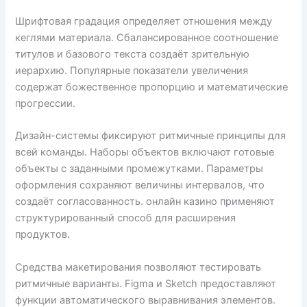
Шрифтовая градация определяет отношения между
кеглями материала. Сбалансированное соотношение
титулов и базового текста создаёт зрительную
иерархию. Популярные показатели увеличения
содержат божественное пропорцию и математические
прогрессии.
Дизайн-системы фиксируют ритмичные принципы для
всей команды. Наборы объектов включают готовые
объекты с заданными промежутками. Параметры
оформления сохраняют величины интервалов, что
создаёт согласованность. онлайн казино применяют
структурированный способ для расширения
продуктов.
Средства макетирования позволяют тестировать
ритмичные варианты. Figma и Sketch предоставляют
функции автоматического выравнивания элементов.