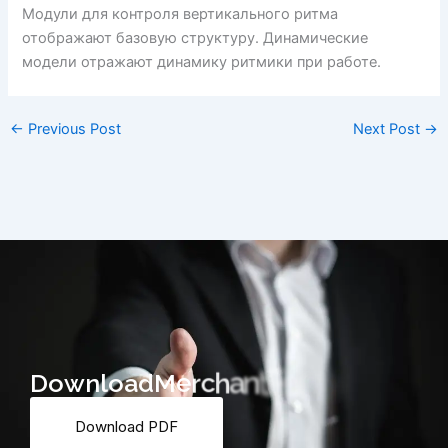
Модули для контроля вертикального ритма
отображают базовую структуру. Динамические
модели отражают динамику ритмики при работе.
←
Previous Post
Next Post
→
D
o
w
n
l
o
a
d
M
e
r
c
h
a
n
t
F
o
r
m
Download PDF