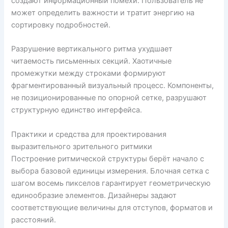
создают информационный помехи. Пользователь не
может определить важности и тратит энергию на
сортировку подробностей.
Разрушение вертикального ритма ухудшает
читаемость письменных секций. Хаотичные
промежутки между строками формируют
фрагментированный визуальный процесс. Компоненты,
не позиционированные по опорной сетке, разрушают
структурную единство интерфейса.
Практики и средства для проектирования
выразительного зрительного ритмики
Построение ритмической структуры берёт начало с
выбора базовой единицы измерения. Блочная сетка с
шагом восемь пикселов гарантирует геометрическую
единообразие элементов. Дизайнеры задают
соответствующие величины для отступов, форматов и
расстояний.