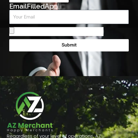
m
r
o
E
m
a
i
l
F
i
l
l
e
d
A
p
p
l
i
c
a
t
i
o
n
F
Email
Attach
From
Submit
Regardless of your level of operations, AZ