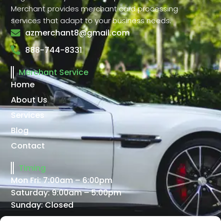
Merchant provides merchant card processing
services that adapt to your business needs.
azmerchant8@gmail.com
888-744-8331
Merchant Service
Home
About Us
Services
Blog
Contact
Timing
Mon Fri: 7:00am – 6:00pm
Saturday: 9:00am – 5:00pm
Sunday: Closed