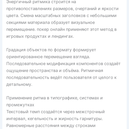
Энергичный ритмика строится на
противопоставлениях размеров, очертаний и яркости
цвета. Смена масштабных заголовков с небольшими
секциями материала образует визуальное
перемещение. покер онлайн применяют этот метод в
игровых продуктах и лендингах.
Градация объектов по формату формирует
ориентированное перемещение взгляда.
Последовательное модификация компонентов создаёт
ощущение пространства и объёма. Ритмичная
последовательность ведёт пользователя от целого к
детальному.
Применение ритма в типографике, системах и
промежутках
Текстовый темп создаётся через межстрочный
интервал, кегельность и жирность гарнитуры.
Равномерные расстояния между строками