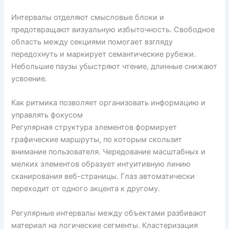
Интервалы отделяют смысловые блоки и
предотвращают визуальную избыточность. Свободное
область между секциями помогает взгляду
передохнуть и маркирует семантические рубежи.
Небольшие паузы убыстряют чтение, длинные снижают
усвоение.
Как ритмика позволяет организовать информацию и
управлять фокусом
Регулярная структура элементов формирует
графические маршруты, по которым скользит
внимание пользователя. Чередование масштабных и
мелких элементов образует интуитивную линию
сканирования веб-страницы. Глаз автоматически
переходит от одного акцента к другому.
Регулярные интервалы между объектами разбивают
материал на логические сегменты. Кластеризация