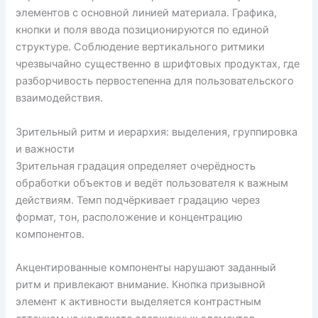
элементов с основной линией материала. Графика,
кнопки и поля ввода позиционируются по единой
структуре. Соблюдение вертикального ритмики
чрезвычайно существенно в шрифтовых продуктах, где
разборчивость первостепенна для пользовательского
взаимодействия.
Зрительный ритм и иерархия: выделения, группировка
и важности
Зрительная градация определяет очерёдность
обработки объектов и ведёт пользователя к важным
действиям. Темп подчёркивает градацию через
формат, тон, расположение и концентрацию
компонентов.
Акцентированные компоненты нарушают заданный
ритм и привлекают внимание. Кнопка призывной
элемент к активности выделяется контрастным