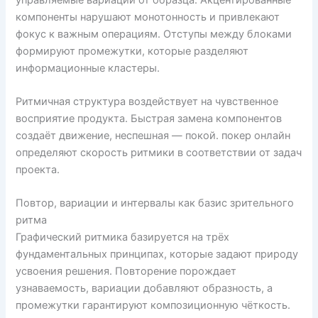
компоненты нарушают монотонность и привлекают
фокус к важным операциям. Отступы между блоками
формируют промежутки, которые разделяют
информационные кластеры.
Ритмичная структура воздействует на чувственное
восприятие продукта. Быстрая замена компонентов
создаёт движение, неспешная — покой. покер онлайн
определяют скорость ритмики в соответствии от задач
проекта.
Повтор, вариации и интервалы как базис зрительного
ритма
Графический ритмика базируется на трёх
фундаментальных принципах, которые задают природу
усвоения решения. Повторение порождает
узнаваемость, вариации добавляют образность, а
промежутки гарантируют композиционную чёткость.