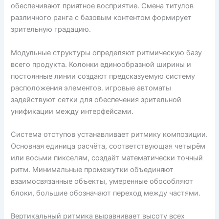
обеспечивают приятное восприятие. Смена титулов
различного ранга с базовым контентом формирует
зрительную градацию.
Модульные структуры определяют ритмическую базу
всего продукта. Колонки единообразной ширины и
постоянные линии создают предсказуемую систему
расположения элементов. игровые автоматы
задействуют сетки для обеспечения зрительной
унификации между интерфейсами.
Система отступов устанавливает ритмику композиции.
Основная единица расчёта, соответствующая четырём
или восьми пикселям, создаёт математически точный
ритм. Минимальные промежутки объединяют
взаимосвязанные объекты, умеренные обособляют
блоки, большие обозначают переход между частями.
Вертикальный ритмика выравнивает высоту всех