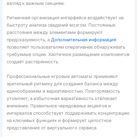
взгляд к важным секциям.
Ритмичная организация интерфейса воздействует на
быстроту анализа сведений мозгом. Постоянные
расстояния между элементами формируют
предсказуемость, а
Дополнительная информация
позволяет пользователям оперативнее обнаруживать
требуемые опции. Хаотичное размещение компонентов
создаёт растерянность.
Профессиональные игровые автоматы применяют
зрительный ритмику для создания баланса между
единообразием и вариативностью. Повторяемость
утомляет, а избыточная вариативность отвлекает
внимание. Правильное чередованье акцентов и
интервалов способствует поддерживать концентрацию
на ключевых функциях и формирует целостное
представление от виртуального сервиса.