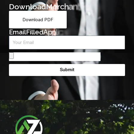
D
o
w
n
l
o
a
d
M
e
r
c
h
a
n
t
F
o
r
m
Download PDF
m
r
o
F
E
m
a
i
l
F
i
l
l
e
d
A
p
p
l
i
c
a
t
i
o
n
Email
Attach
From
Submit