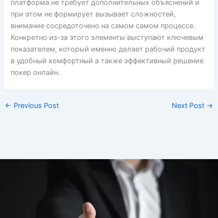
платформа не требует дополнительных объяснений и
при этом не формирует вызывает сложностей,
внимание сосредоточено на самом самом процессе.
Конкретно из-за этого элементы выступают ключевым
показателем, который именно делает рабочий продукт
в удобный комфортный а также эффективный решение
покер онлайн.
←
Previous Post
Next Post
→