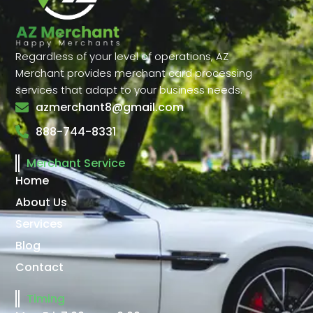
Regardless of your level of operations, AZ
Merchant provides merchant card processing
services that adapt to your business needs.
azmerchant8@gmail.com
888-744-8331
Merchant Service
Home
About Us
Services
Blog
Contact
Timing