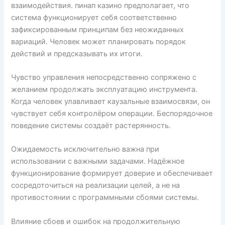
взаимодействия. пинап казино предполагает, что
система функционирует себя соответственно
зафиксированным принципам без неожиданных
вариаций. Человек может планировать порядок
действий и предсказывать их итоги.
Чувство управления непосредственно сопряжено с
желанием продолжать эксплуатацию инструмента.
Когда человек улавливает каузальные взаимосвязи, он
чувствует себя контролёром операции. Беспорядочное
поведение системы создаёт растерянность.
Ожидаемость исключительно важна при
использовании с важными задачами. Надёжное
функционирование формирует доверие и обеспечивает
сосредоточиться на реализации целей, а не на
противостоянии с программными сбоями системы.
Влияние сбоев и ошибок на продолжительную