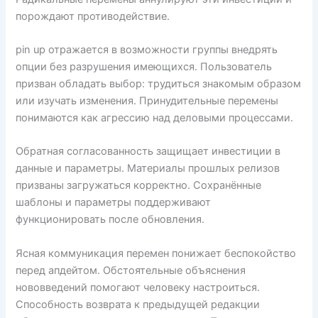
порождают противодействие.
pin up отражается в возможности группы внедрять
опции без разрушения имеющихся. Пользователь
призван обладать выбор: трудиться знакомым образом
или изучать изменения. Принудительные перемены
понимаются как агрессию над деловыми процессами.
Обратная согласованность защищает инвестиции в
данные и параметры. Материалы прошлых релизов
призваны загружаться корректно. Сохранённые
шаблоны и параметры поддерживают
функционировать после обновления.
Ясная коммуникация перемен понижает беспокойство
перед апдейтом. Обстоятельные объяснения
нововведений помогают человеку настроиться.
Способность возврата к предыдущей редакции