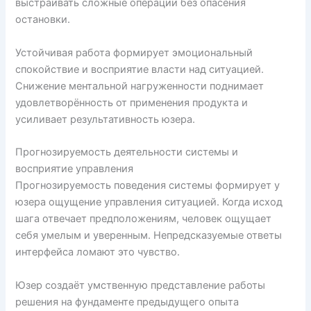
выстраивать сложные операции без опасения
остановки.
Устойчивая работа формирует эмоциональный
спокойствие и восприятие власти над ситуацией.
Снижение ментальной нагруженности поднимает
удовлетворённость от применения продукта и
усиливает результативность юзера.
Прогнозируемость деятельности системы и
восприятие управления
Прогнозируемость поведения системы формирует у
юзера ощущение управления ситуацией. Когда исход
шага отвечает предположениям, человек ощущает
себя умелым и уверенным. Непредсказуемые ответы
интерфейса ломают это чувство.
Юзер создаёт умственную представление работы
решения на фундаменте предыдущего опыта