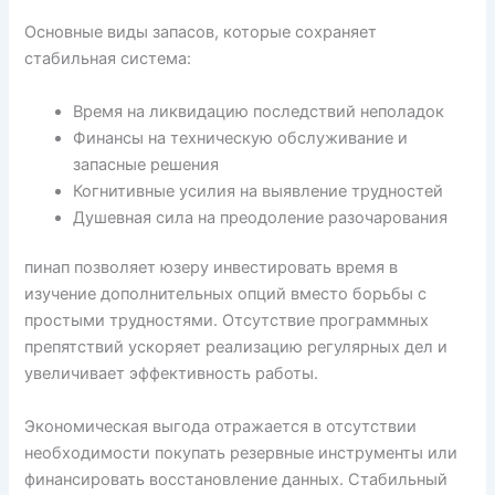
Основные виды запасов, которые сохраняет
стабильная система:
Время на ликвидацию последствий неполадок
Финансы на техническую обслуживание и
запасные решения
Когнитивные усилия на выявление трудностей
Душевная сила на преодоление разочарования
пинап позволяет юзеру инвестировать время в
изучение дополнительных опций вместо борьбы с
простыми трудностями. Отсутствие программных
препятствий ускоряет реализацию регулярных дел и
увеличивает эффективность работы.
Экономическая выгода отражается в отсутствии
необходимости покупать резервные инструменты или
финансировать восстановление данных. Стабильный