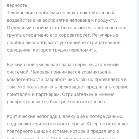
верность
Технические проблемы создают накопительный
воздействие на восприятие человека к продукту.
Отдельный сбой может быть извинён, особенно если
группа оперативно его корректирует. Регулярные
ошибки вырабатывают устойчивое отрицательное
ощущение, которое трудно переломить.
Всякий сбой уменьшает запас веры, выстроенный
системой. Человек принимается усомняться в
компетентности разработчиков. pin up проявляется в
том, что пользователь прекращает предлагать сервис
приятелям и партнёрам. Отрицательные мнения
распространяются быстрее положительных.
Критические неполадки, влекущие к потере данных,
подрывают приверженность сразу. Юзер не оставляет
повторного шанса системе, который предал его в
существенный час. Смена к конкуренту делается