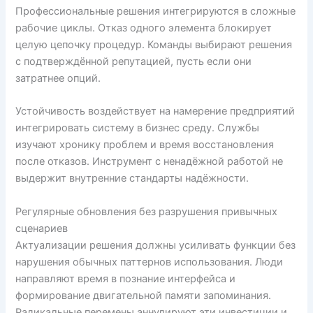
Профессиональные решения интегрируются в сложные
рабочие циклы. Отказ одного элемента блокирует
целую цепочку процедур. Команды выбирают решения
с подтверждённой репутацией, пусть если они
затратнее опций.
Устойчивость воздействует на намерение предприятий
интегрировать систему в бизнес среду. Службы
изучают хронику проблем и время восстановления
после отказов. Инструмент с ненадёжной работой не
выдержит внутренние стандарты надёжности.
Регулярные обновления без разрушения привычных
сценариев
Актуализации решения должны усиливать функции без
нарушения обычных паттернов использования. Люди
направляют время в познание интерфейса и
формирование двигательной памяти запоминания.
Радикальные перемены аннулируют эти инвестиции и