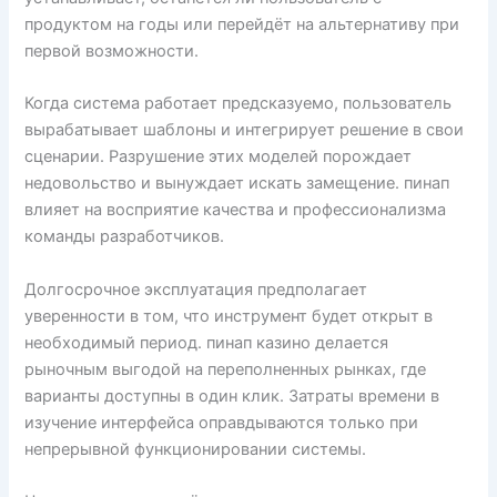
продуктом на годы или перейдёт на альтернативу при
первой возможности.
Когда система работает предсказуемо, пользователь
вырабатывает шаблоны и интегрирует решение в свои
сценарии. Разрушение этих моделей порождает
недовольство и вынуждает искать замещение. пинап
влияет на восприятие качества и профессионализма
команды разработчиков.
Долгосрочное эксплуатация предполагает
уверенности в том, что инструмент будет открыт в
необходимый период. пинап казино делается
рыночным выгодой на переполненных рынках, где
варианты доступны в один клик. Затраты времени в
изучение интерфейса оправдываются только при
непрерывной функционировании системы.