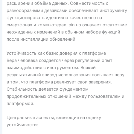
расширении объёма данных. Совместимость с
разнообразными девайсами обеспечивает инструменту
функционировать идентично качественно на
смартфонах и компьютерах. pin up означает отсутствие
неожиданных изменений в обычном наборе функций
после инсталляции обновлений.
Устойчивость как базис доверия к платформе
Вера человека создаётся через регулярный опыт
взаимодействия с инструментом. Всякий
результативный эпизод использования повышает веру
в том, что платформа реализует свои заверения.
Стабильность делается фундаментом
продолжительных отношений между пользователем и
платформой.
Центральные аспекты, влияющие на оценку
устойчивости: