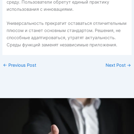
среду. Пользователи обретут единый практику
использования с инновациями.
Универсальность прекратит оставаться отличительным
плюсом и станет основным стандартом. Решения, не
способные адаптироваться, утратят актуальность.
Среды функций заменят независимые приложения.
←
Previous Post
Next Post
→