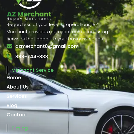
Regardless of your level of operations, AZ
Merchant provides merchant card processing
services that adapt to your business needs.
azmerchant8@gmail.com
888-744-8331
Merchant Service
Home
About Us
Services
Blog
Contact
Timing