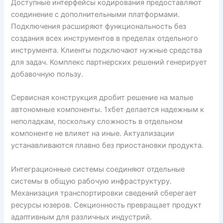
Доступные интерфейсы кодирования предоставляют
соединение с дополнительными платформами.
Подключения расширяют функциональность без
создания всех инструментов в пределах отдельного
инструмента. Клиенты подключают нужные средства
для задач. Комплекс партнерских решений генерирует
добавочную пользу.
Сервисная конструкция дробит решение на малые
автономные компоненты. 1хбет делается надежным к
неполадкам, поскольку сложность в отдельном
компоненте не влияет на иные. Актуализации
устанавливаются плавно без приостановки продукта.
Интеграционные системы соединяют отдельные
системы в общую рабочую инфраструктуру.
Механизация транспортировки сведений сберегает
ресурсы юзеров. Секционность превращает продукт
адаптивным для различных индустрий.