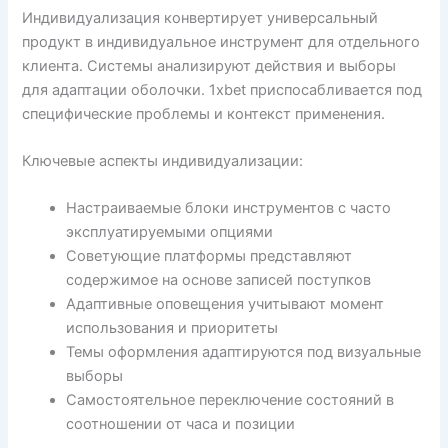
Индивидуализация конвертирует универсальный
продукт в индивидуальное инструмент для отдельного
клиента. Системы анализируют действия и выборы
для адаптации оболочки. 1xbet приспосабливается под
специфические проблемы и контекст применения.
Ключевые аспекты индивидуализации:
Настраиваемые блоки инструментов с часто
эксплуатируемыми опциями
Советующие платформы представляют
содержимое на основе записей поступков
Адаптивные оповещения учитывают момент
использования и приоритеты
Темы оформления адаптируются под визуальные
выборы
Самостоятельное переключение состояний в
соотношении от часа и позиции