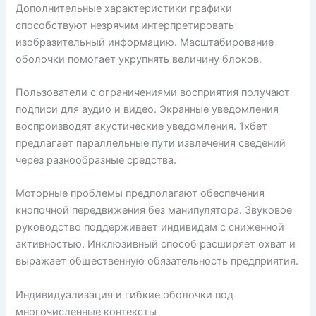
Дополнительные характеристики графики
способствуют незрячим интерпретировать
изобразительный информацию. Масштабирование
оболочки помогает укрупнять величину блоков.
Пользователи с ограничениями восприятия получают
подписи для аудио и видео. Экранные уведомления
воспроизводят акустические уведомления. 1хбет
предлагает параллельные пути извлечения сведений
через разнообразные средства.
Моторные проблемы предполагают обеспечения
кнопочной передвижения без манипулятора. Звуковое
руководство поддерживает индивидам с сниженной
активностью. Инклюзивный способ расширяет охват и
выражает общественную обязательность предприятия.
Индивидуализация и гибкие оболочки под
многочисленные контексты