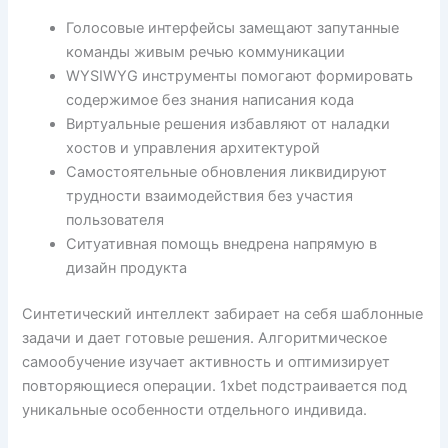
Голосовые интерфейсы замещают запутанные
команды живым речью коммуникации
WYSIWYG инструменты помогают формировать
содержимое без знания написания кода
Виртуальные решения избавляют от наладки
хостов и управления архитектурой
Самостоятельные обновления ликвидируют
трудности взаимодействия без участия
пользователя
Ситуативная помощь внедрена напрямую в
дизайн продукта
Синтетический интеллект забирает на себя шаблонные
задачи и дает готовые решения. Алгоритмическое
самообучение изучает активность и оптимизирует
повторяющиеся операции. 1xbet подстраивается под
уникальные особенности отдельного индивида.