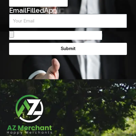
m
r
o
E
m
a
i
l
F
i
l
l
e
d
A
p
p
l
i
c
a
t
i
o
n
F
Email
Attach
From
Submit