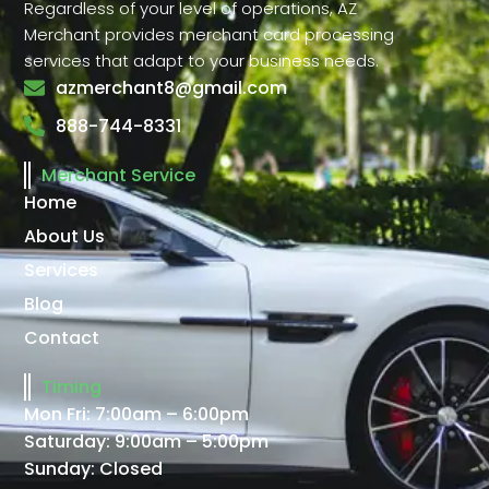
Regardless of your level of operations, AZ
Merchant provides merchant card processing
services that adapt to your business needs.
azmerchant8@gmail.com
888-744-8331
Merchant Service
Home
About Us
Services
Blog
Contact
Timing
Mon Fri: 7:00am – 6:00pm
Saturday: 9:00am – 5:00pm
Sunday: Closed