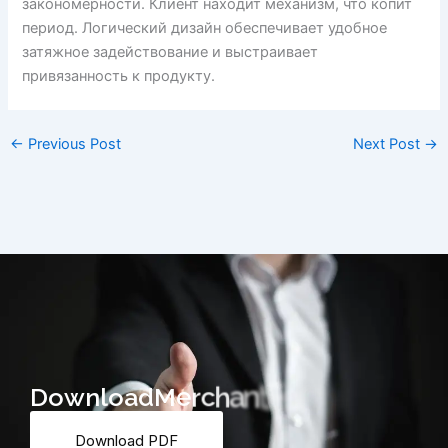
закономерности. Клиент находит механизм, что копит
период. Логический дизайн обеспечивает удобное
затяжное задействование и выстраивает
привязанность к продукту.
←
Previous Post
Next Post
→
D
o
w
n
l
o
a
d
M
e
r
c
h
a
n
t
F
o
r
m
Download PDF