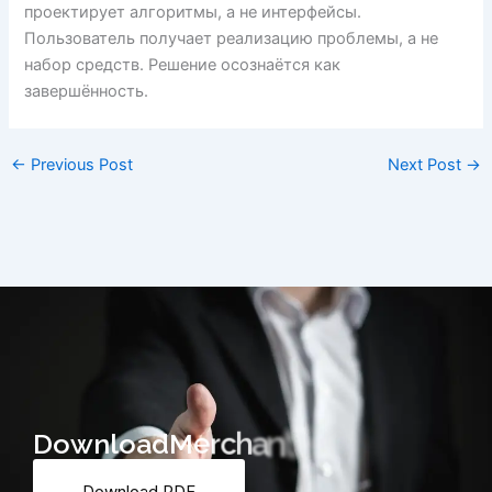
проектирует алгоритмы, а не интерфейсы.
Пользователь получает реализацию проблемы, а не
набор средств. Решение осознаётся как
завершённость.
←
Previous Post
Next Post
→
D
o
w
n
l
o
a
d
M
e
r
c
h
a
n
t
F
o
r
m
Download PDF