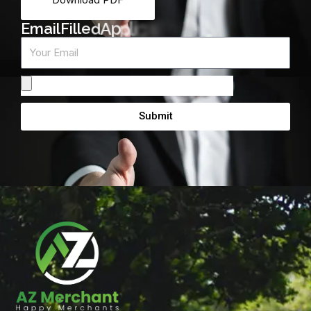
m
r
o
F
E
m
a
i
l
F
i
l
l
e
d
A
p
p
l
i
c
a
t
i
o
n
Email
Attach
From
Submit