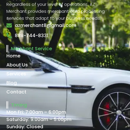
Regardless of your level of operations, AZ
Merchant provides merchant card processing
services that adapt to your business needs.
azmerchant8@gmail.com
888-744-8331
Merchant Service
Home
About Us
Services
Blog
Contact
Timing
Mon Fri: 7:00am – 6:00pm
Saturday: 9:00am – 5:00pm
Sunday: Closed