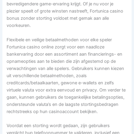
bevredigendere game-ervaring krijgt. Of je nu voor je
plezier speelt of grote winsten nastreeft, Fortunica casino
bonus zonder storting voldoet met gemak aan alle
voorkeuren.
Flexibele en veilige betaalmethoden voor elke speler
Fortunica casino online zorgt voor een naadloze
bankervaring door een assortiment aan financierings- en
opnameopties aan te bieden die zijn afgestemd op de
verwachtingen van alle spelers. Gebruikers kunnen kiezen
uit verschillende betaalmethoden, zoals
creditcards/betaalkaarten, gewone e-wallets en zelfs
virtuele valuta voor extra eenvoud en privacy. Om verder te
gaan, kunnen gebruikers de toegankelijke betalingsopties,
ondersteunde valuta’s en de laagste stortingsbedragen
rechtstreeks op hun casinoaccount bekijken.
Voordat een storting wordt gedaan, zijn gebruikers
verplicht hun telefoonnummer te valideren, inclusief een