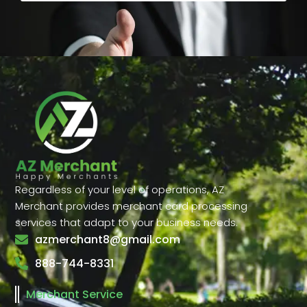
Regardless of your level of operations, AZ
Merchant provides merchant card processing
services that adapt to your business needs.
azmerchant8@gmail.com
888-744-8331
Merchant Service