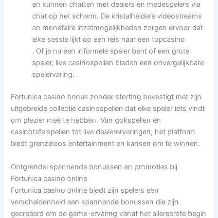
en kunnen chatten met dealers en medespelers via
chat op het scherm. De kristalheldere videostreams
en monetaire inzetmogelijkheden zorgen ervoor dat
elke sessie lijkt op een reis naar een topcasino
. Of je nu een informele speler bent of een grote
speler, live casinospellen bieden een onvergelijkbare
spelervaring.
Fortunica casino bonus zonder storting bevestigt met zijn
uitgebreide collectie casinospellen dat elke speler iets vindt
om plezier mee te hebben. Van gokspellen en
casinotafelspellen tot live dealerervaringen, het platform
biedt grenzeloos entertainment en kansen om te winnen.
Ontgrendel spannende bonussen en promoties bij
Fortunica casino online
Fortunica casino online biedt zijn spelers een
verscheidenheid aan spannende bonussen die zijn
gecreëerd om de game-ervaring vanaf het allereerste begin