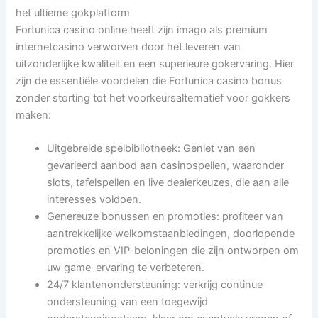
het ultieme gokplatform
Fortunica casino online heeft zijn imago als premium
internetcasino verworven door het leveren van
uitzonderlijke kwaliteit en een superieure gokervaring. Hier
zijn de essentiële voordelen die Fortunica casino bonus
zonder storting tot het voorkeursalternatief voor gokkers
maken:
Uitgebreide spelbibliotheek: Geniet van een
gevarieerd aanbod aan casinospellen, waaronder
slots, tafelspellen en live dealerkeuzes, die aan alle
interesses voldoen.
Genereuze bonussen en promoties: profiteer van
aantrekkelijke welkomstaanbiedingen, doorlopende
promoties en VIP-beloningen die zijn ontworpen om
uw game-ervaring te verbeteren.
24/7 klantenondersteuning: verkrijg continue
ondersteuning van een toegewijd