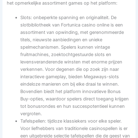
het opmerkelijke assortiment games op het platform:
Slots: onbeperkte spanning en originaliteit. De
slotbibliotheek van Fortunica casino online is een
assortiment van opwinding, met gerenommeerde
titels, nieuwste aanbiedingen en unieke
spelmechanismen. Spelers kunnen vintage
fruitmachines, zoektochtgestuurde slots en
levensveranderende winsten met enorme prijzen
verkennen. Voor degenen die op zoek zijn naar
interactieve gameplay, bieden Megaways-slots
eindeloze manieren om bij elke draai te winnen.
Bovendien biedt het platform innovatieve Bonus
Buy-opties, waardoor spelers direct toegang krijgen
tot bonusrondes en hun succespotentieel kunnen
vergroten.
Tafelspellen: tijdloze klassiekers voor elke speler.
Voor liefhebbers van traditionele casinospellen is er
een uitgebreide selectie tafelspellen die de geest van