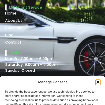
Merchant Service
Home
About Us
Services
Blog
Contact
Timing
Mon Fri: 7:00am – 6:00pm
Saturday: 9:00am – 5:00pm
Sunday: Closed
Newsletter
Manage Consent
Email
Send
To provide the best experiences, we use technologies like cookies to
store and/or access device information. Consenting to these
technologies will allow us to process data such as browsing behavior or
unique IDs on this site. Not consenting or withdrawing consent, may