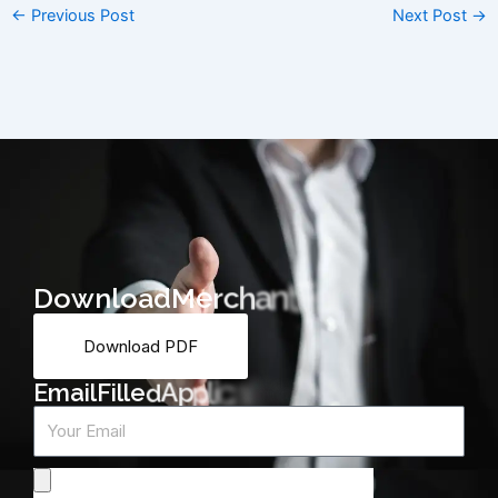
←
Previous Post
Next Post
→
D
o
w
n
l
o
a
d
M
e
r
c
h
a
n
t
F
o
r
m
Download PDF
m
r
o
F
E
m
a
i
l
F
i
l
l
e
d
A
p
p
l
i
c
a
t
i
o
n
Email
Attach