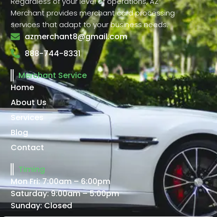
Regardless of your level of operations, AZ
Merchant provides merchant card processing
services that adapt to your business needs.
azmerchant8@gmail.com
888-744-8331
Merchant Service
Home
About Us
Services
Blog
Contact
Timing
Mon Fri: 7:00am – 6:00pm
Saturday: 9:00am – 5:00pm
Sunday: Closed