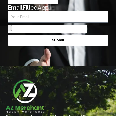
m
r
o
F
E
m
a
i
l
F
i
l
l
e
d
A
p
p
l
i
c
a
t
i
o
n
Email
Attach
From
Submit