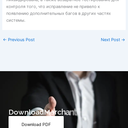
контроля того, что исправление не привело к
появлению дополнительных багов в других частях
системы.
←
Previous Post
Next Post
→
D
o
w
n
l
o
a
d
M
e
r
c
h
a
n
t
F
o
r
m
Download PDF