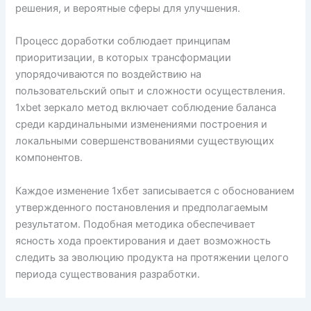
решения, и вероятные сферы для улучшения.
Процесс доработки соблюдает принципам
приоритизации, в которых трансформации
упорядочиваются по воздействию на
пользовательский опыт и сложности осуществления.
1xbet зеркало метод включает соблюдение баланса
среди кардинальными изменениями построения и
локальными совершенствованиями существующих
компонентов.
Каждое изменение 1хбет записывается с обоснованием
утвержденного постановления и предполагаемым
результатом. Подобная методика обеспечивает
ясность хода проектирования и дает возможность
следить за эволюцию продукта на протяжении целого
периода существования разработки.