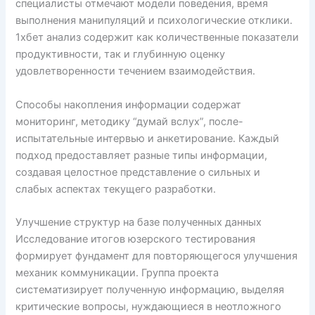
специалисты отмечают модели поведения, время
выполнения манипуляций и психологические отклики.
1хбет анализ содержит как количественные показатели
продуктивности, так и глубинную оценку
удовлетворенности течением взаимодействия.
Способы накопления информации содержат
мониторинг, методику “думай вслух”, после-
испытательные интервью и анкетирование. Каждый
подход предоставляет разные типы информации,
создавая целостное представление о сильных и
слабых аспектах текущего разработки.
Улучшение структур на базе полученных данных
Исследование итогов юзерского тестирования
формирует фундамент для повторяющегося улучшения
механик коммуникации. Группа проекта
систематизирует полученную информацию, выделяя
критические вопросы, нуждающиеся в неотложного