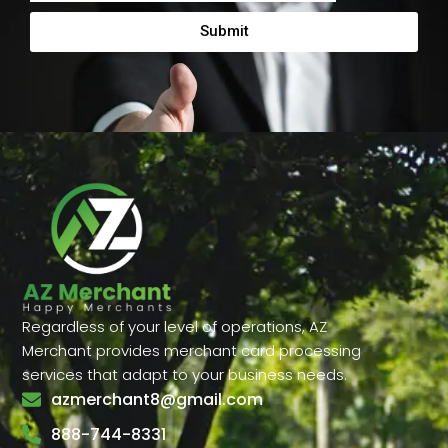
From
Submit
Regardless of your level of operations, AZ
Merchant provides merchant card processing
services that adapt to your business needs.
azmerchant8@gmail.com
888-744-8331