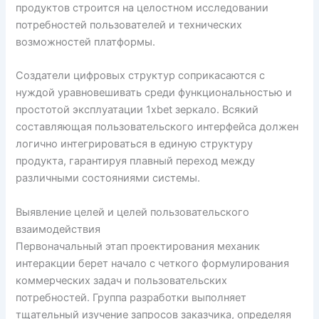
продуктов строится на целостном исследовании
потребностей пользователей и технических
возможностей платформы.
Создатели цифровых структур соприкасаются с
нуждой уравновешивать среди функциональностью и
простотой эксплуатации 1xbet зеркало. Всякий
составляющая пользовательского интерфейса должен
логично интегрироваться в единую структуру
продукта, гарантируя плавный переход между
различными состояниями системы.
Выявление целей и целей пользовательского
взаимодействия
Первоначальный этап проектирования механик
интеракции берет начало с четкого формулирования
коммерческих задач и пользовательских
потребностей. Группа разработки выполняет
тщательный изучение запросов заказчика, определяя