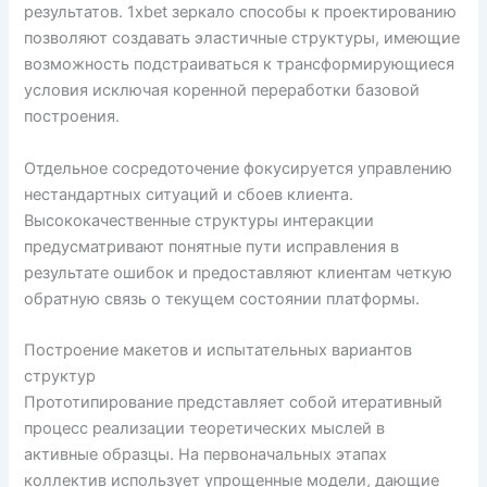
результатов. 1xbet зеркало способы к проектированию
позволяют создавать эластичные структуры, имеющие
возможность подстраиваться к трансформирующиеся
условия исключая коренной переработки базовой
построения.
Отдельное сосредоточение фокусируется управлению
нестандартных ситуаций и сбоев клиента.
Высококачественные структуры интеракции
предусматривают понятные пути исправления в
результате ошибок и предоставляют клиентам четкую
обратную связь о текущем состоянии платформы.
Построение макетов и испытательных вариантов
структур
Прототипирование представляет собой итеративный
процесс реализации теоретических мыслей в
активные образцы. На первоначальных этапах
коллектив использует упрощенные модели, дающие