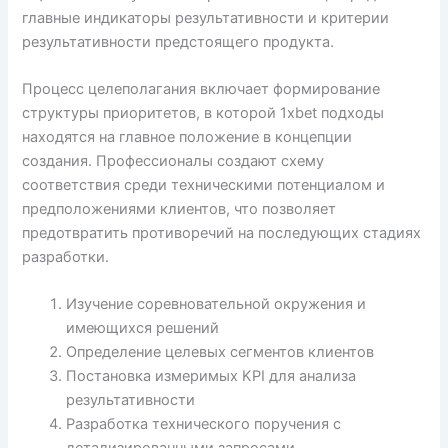
главные индикаторы результативности и критерии
результативности предстоящего продукта.
Процесс целеполагания включает формирование
структуры приоритетов, в которой 1xbet подходы
находятся на главное положение в концепции
создания. Профессионалы создают схему
соответствия среди техническими потенциалом и
предположениями клиентов, что позволяет
предотвратить противоречий на последующих стадиях
разработки.
Изучение соревновательной окружения и
имеющихся решений
Определение целевых сегментов клиентов
Постановка измеримых KPI для анализа
результативности
Разработка технического поручения с