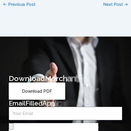
←
Previous Post
Next Post
→
m
D
o
w
n
l
o
a
d
M
e
r
c
h
a
n
t
F
o
r
Download PDF
m
r
o
F
n
o
i
E
m
a
i
l
F
i
l
l
e
d
A
p
p
l
i
c
a
t
Email
Attach