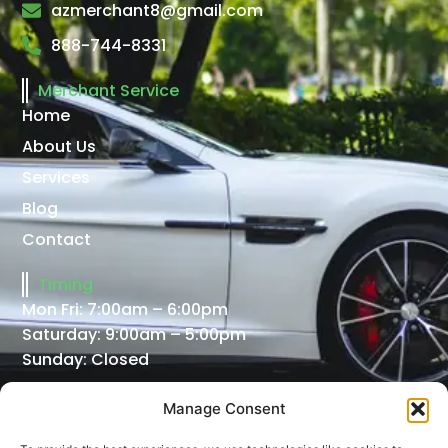
azmerchant8@gmail.com
888-744-8331
Merchant Service
Home
About Us
Services
Blog
Contact
Timing
Mon Fri: 7:00am – 6:00pm
Saturday: 9:00am – 5:00pm
Sunday: Closed
Newsletter
Manage Consent
Email
Send