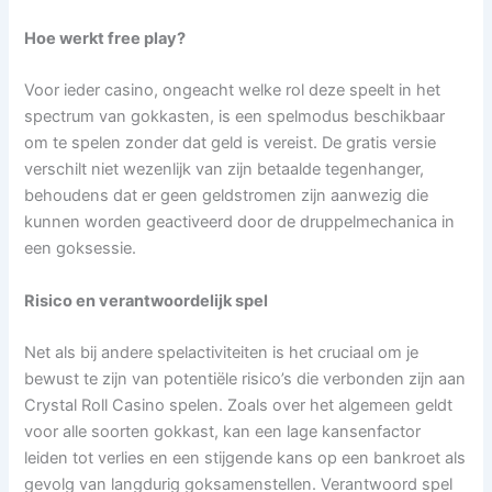
Hoe werkt free play?
Voor ieder casino, ongeacht welke rol deze speelt in het
spectrum van gokkasten, is een spelmodus beschikbaar
om te spelen zonder dat geld is vereist. De gratis versie
verschilt niet wezenlijk van zijn betaalde tegenhanger,
behoudens dat er geen geldstromen zijn aanwezig die
kunnen worden geactiveerd door de druppelmechanica in
een goksessie.
Risico en verantwoordelijk spel
Net als bij andere spelactiviteiten is het cruciaal om je
bewust te zijn van potentiële risico’s die verbonden zijn aan
Crystal Roll Casino spelen. Zoals over het algemeen geldt
voor alle soorten gokkast, kan een lage kansenfactor
leiden tot verlies en een stijgende kans op een bankroet als
gevolg van langdurig goksamenstellen. Verantwoord spel