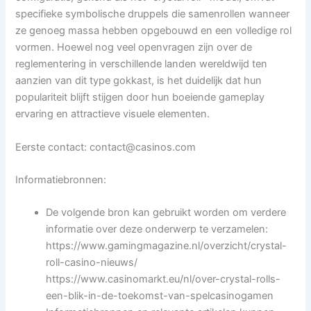
specifieke symbolische druppels die samenrollen wanneer
ze genoeg massa hebben opgebouwd en een volledige rol
vormen. Hoewel nog veel openvragen zijn over de
reglementering in verschillende landen wereldwijd ten
aanzien van dit type gokkast, is het duidelijk dat hun
populariteit blijft stijgen door hun boeiende gameplay
ervaring en attractieve visuele elementen.
Eerste contact: contact@casinos.com
Informatiebronnen:
De volgende bron kan gebruikt worden om verdere
informatie over deze onderwerp te verzamelen:
https://www.gamingmagazine.nl/overzicht/crystal-
roll-casino-nieuws/
https://www.casinomarkt.eu/nl/over-crystal-rolls-
een-blik-in-de-toekomst-van-spelcasinogamen