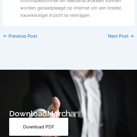
Informatiebronnen en relevante artikelen kunnen
worden geraadpleegd op internet om een breder,
nauwkeuriger inzicht te verkrijgen.
←
Previous Post
Next Post
→
m
r
o
D
o
w
n
l
o
a
d
M
e
r
c
h
a
n
t
F
Download PDF