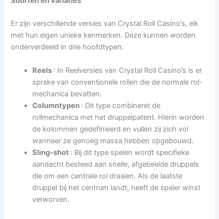
Soorten en variaties
Er zijn verschillende versies van Crystal Roll Casino’s, elk
met hun eigen unieke kenmerken. Deze kunnen worden
onderverdeeld in drie hoofdtypen:
Reels
: In Reelversies van Crystal Roll Casino’s is er
sprake van conventionele rollen die de normale rol-
mechanica bevatten.
Columntypen
: Dit type combineret de
rollmechanica met het druppelpatent. Hierin worden
de kolommen gedefinieerd en vullen zij zich vol
wanneer ze genoeg massa hebben opgebouwd.
Sling-shot
: Bij dit type spelen wordt specifieke
aandacht besteed aan snelle, afgebeelde druppels
die om een centrale rol draaien. Als de laatste
druppel bij het centrum landt, heeft de speler winst
verworven.