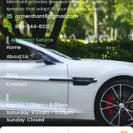
Merchant provides merchant card processing
services that adapt to your business needs.
azmerchant8@gmail.com
888-744-8331
Merchant Service
Home
About Us
Services
Blog
Contact
Timing
Mon Fri: 7:00am – 6:00pm
Saturday: 9:00am – 5:00pm
Sunday: Closed