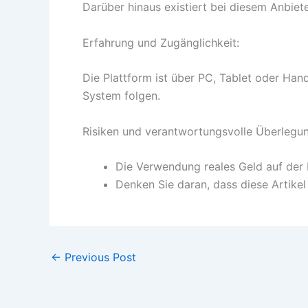
Darüber hinaus existiert bei diesem Anbiet
Erfahrung und Zugänglichkeit:
Die Plattform ist über PC, Tablet oder Han
System folgen.
Risiken und verantwortungsvolle Überlegu
Die Verwendung reales Geld auf der P
Denken Sie daran, dass diese Artikel 
←
Previous Post