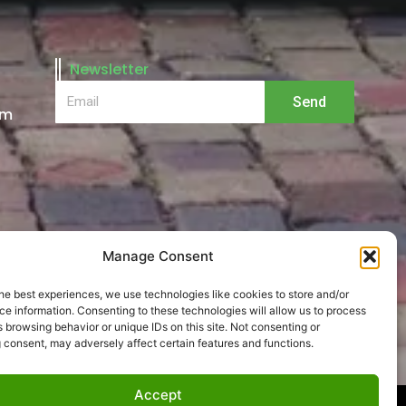
Newsletter
Email
Send
pm
Manage Consent
he best experiences, we use technologies like cookies to store and/or
e information. Consenting to these technologies will allow us to process
 browsing behavior or unique IDs on this site. Not consenting or
 consent, may adversely affect certain features and functions.
Accept