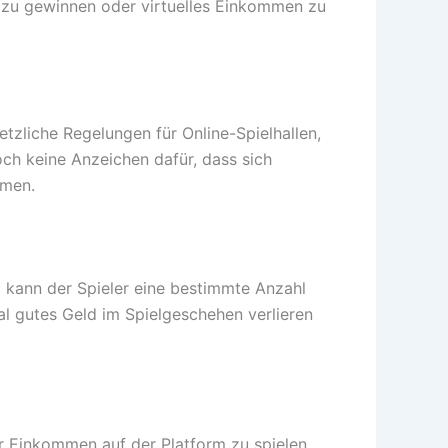
d zu gewinnen oder virtuelles Einkommen zu
etzliche Regelungen für Online-Spielhallen,
ch keine Anzeichen dafür, dass sich
hmen.
l kann der Spieler eine bestimmte Anzahl
al gutes Geld im Spielgeschehen verlieren
er Einkommen auf der Platform zu spielen.