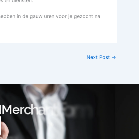
es en diensten.
hebben in de gauw uren voor je gezocht na
Next Post
→
d
M
e
r
c
h
a
n
t
F
o
r
m