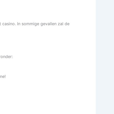
t casino. In sommige gevallen zal de
ronder:
ne!