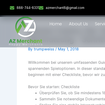
Skip
888-744-8331
azmerchant8@gmail.com
to
content
Home
About Us
Serv
Glorion Casino: Der 
Boninutzung – Schritt
By
trumpweiss
/
May 1, 2018
Willkommen bei unserem umfassenden Gui
spannenden Spieloptionen. In dieser standa
beginnen mit einer Checkliste, bevor wir z
Bevor Sie starten: Checkliste
Überprüfen Sie, ob Sie mindestens 18 
Sammeln Sie notwendige Dokumente fü
Stellen Sie eine stabile Internetver