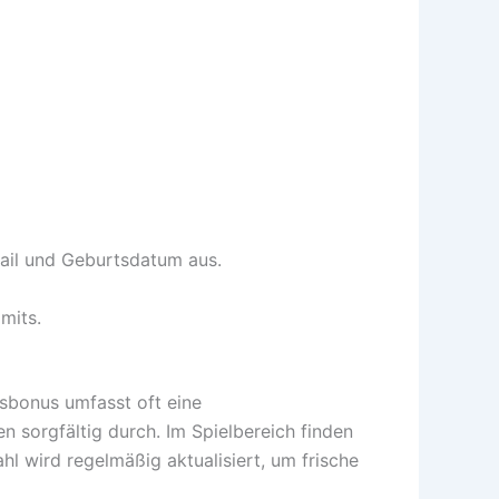
Mail und Geburtsdatum aus.
mits.
nsbonus umfasst oft eine
 sorgfältig durch. Im Spielbereich finden
hl wird regelmäßig aktualisiert, um frische