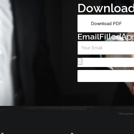
D
o
w
n
l
o
a
Download PDF
E
m
a
i
l
F
i
l
l
e
d
A
p
Email
Attach
From