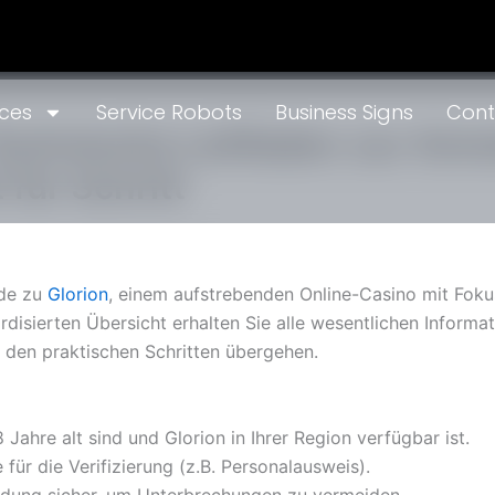
ices
Service Robots
Business Signs
Cont
Technische Leitfaden zur An
 für Schritt
de zu
Glorion
, einem aufstrebenden Online-Casino mit Foku
rdisierten Übersicht erhalten Sie alle wesentlichen Informa
u den praktischen Schritten übergehen.
Jahre alt sind und Glorion in Ihrer Region verfügbar ist.
r die Verifizierung (z.B. Personalausweis).
bindung sicher, um Unterbrechungen zu vermeiden.