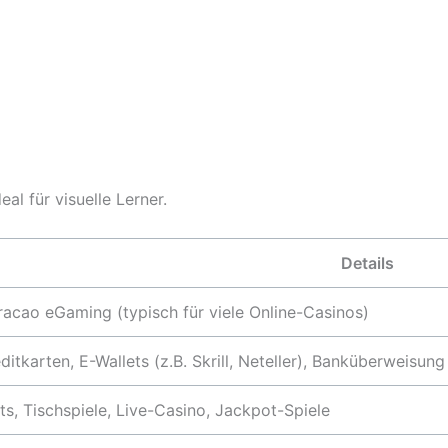
al für visuelle Lerner.
Details
acao eGaming (typisch für viele Online-Casinos)
ditkarten, E-Wallets (z.B. Skrill, Neteller), Banküberweisung
ts, Tischspiele, Live-Casino, Jackpot-Spiele