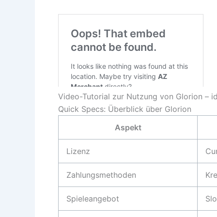
Video-Tutorial zur Nutzung von Glorion – ide
Quick Specs: Überblick über Glorion
Aspekt
Lizenz
Cur
Zahlungsmethoden
Kre
Spieleangebot
Slo