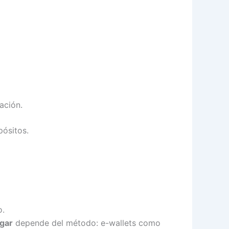
ación.
pósitos.
o.
agar
depende del método: e-wallets como