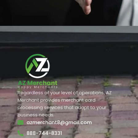
Regardless of your level of operations, AZ
Merchant provides merchant card
processing services that adapt to your
business needs.
azmerchant8@gmail.com
888-744-8331