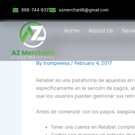
Skip
888-744-8331
azmerchant8@gmail.com
to
content
Home
About Us
Serv
Análisis Desentrañan
Paso
By
trumpweiss
/
February 4, 2017
Retabet es una plataforma de apuestas en l
específicamente en la sección de pagos, a
que los usuarios puedan gestionar sus retir
Antes de comenzar con los pagos, asegúra
Tener una cuenta en Retabet comple
Contar con al menos un método de pa