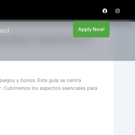
F
I
a
n
c
s
e
t
b
a
Apply Now!
act
o
g
tabet | Guía Paso a
o
r
k
a
m
juegos y bonos. Esta guía se centra
r
. Cubriremos los aspectos esenciales para