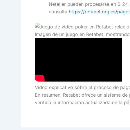
Neteller pueden procesarse en 0-24 h
consulta
https://retabet.org.es/pago
Imagen de un juego en Retabet, mostrando l
Video explicativo sobre el proceso de pagos
En resumen, Retabet ofrece un sistema de p
verifica la información actualizada en la p