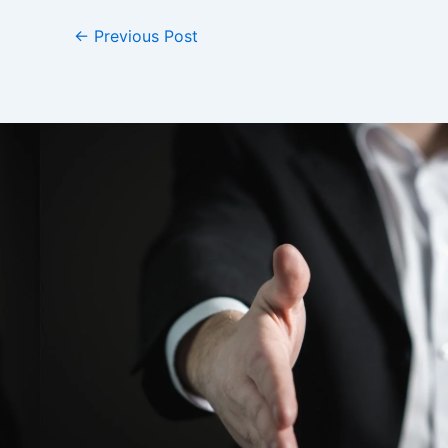
←
Previous Post