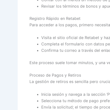
Revisar los términos de bonos y apues
Registro Rápido en Retabet
Para acceder a los pagos, primero necesita
Visita el sitio oficial de Retabet y haz
Completa el formulario con datos pe
Confirma tu correo a través del enla
Este proceso suele tomar minutos, y una ve
Proceso de Pagos y Retiros
La gestión de retiros es sencilla pero crucia
Inicia sesión y navega a la sección ‘P
Selecciona tu método de pago preferid
Envía la solicitud; el tiempo de pro