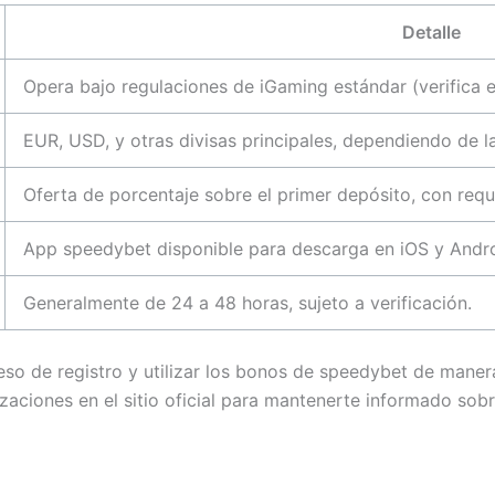
Detalle
Opera bajo regulaciones de iGaming estándar (verifica en 
EUR, USD, y otras divisas principales, dependiendo de la
Oferta de porcentaje sobre el primer depósito, con requ
App speedybet disponible para descarga en iOS y Androi
Generalmente de 24 a 48 horas, sujeto a verificación.
so de registro y utilizar los bonos de speedybet de maner
izaciones en el sitio oficial para mantenerte informado s