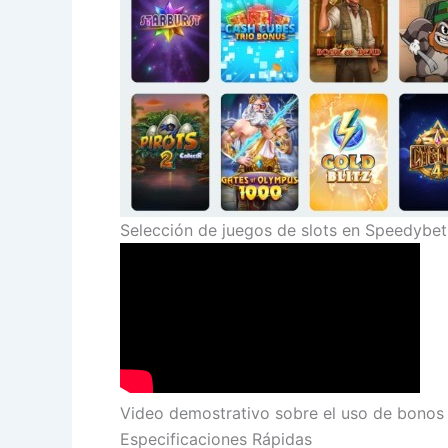
Selección de juegos de slots en Speedybet,
Video demostrativo sobre el uso de bonos
Especificaciones Rápidas