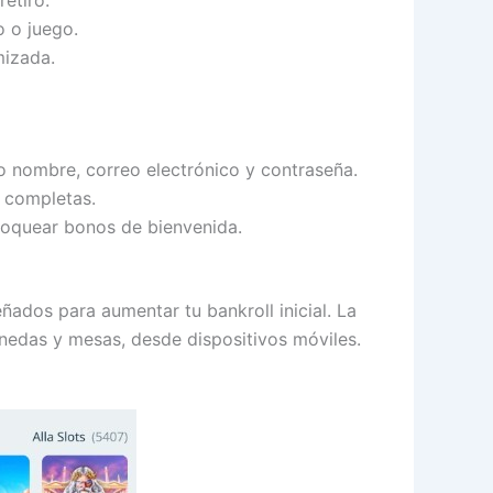
o o juego.
mizada.
o nombre, correo electrónico y contraseña.
s completas.
bloquear bonos de bienvenida.
ados para aumentar tu bankroll inicial. La
nedas y mesas, desde dispositivos móviles.