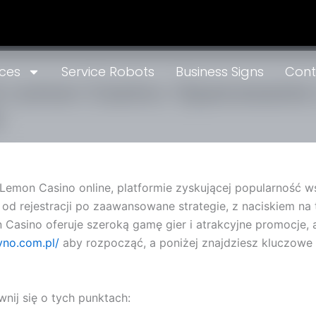
ices
Service Robots
Business Signs
Cont
 Lemon Casino: Opanowanie 
w
mon Casino online, platformie zyskującej popularność wś
 od rejestracji po zaawansowane strategie, z naciskiem na 
 Casino oferuje szeroką gamę gier i atrakcyjne promocje, 
yno.com.pl/
aby rozpocząć, a poniżej znajdziesz kluczowe kr
nij się o tych punktach: