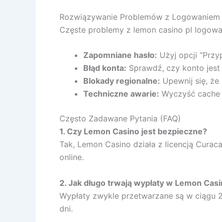
Rozwiązywanie Problemów z Logowaniem
Częste problemy z lemon casino pl logowan
Zapomniane hasło:
Użyj opcji “Przy
Błąd konta:
Sprawdź, czy konto jest 
Blokady regionalne:
Upewnij się, że
Techniczne awarie:
Wyczyść cache pr
Często Zadawane Pytania (FAQ)
1. Czy Lemon Casino jest bezpieczne?
Tak, Lemon Casino działa z licencją Cura
online.
2. Jak długo trwają wypłaty w Lemon Cas
Wypłaty zwykle przetwarzane są w ciągu 2
dni.