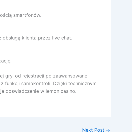
zością smartfonów.
 obsługą klienta przez live chat.
kację.
j gry, od rejestracji po zaawansowane
 z funkcji samokontroli. Dzięki technicznym
e doświadczenie w lemon casino.
Next Post
→