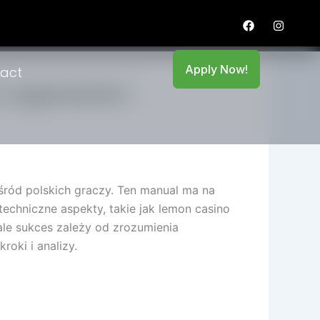
F
I
a
n
c
s
e
t
b
a
Apply Now!
act
o
g
Logowania i
o
r
k
a
m
ród polskich graczy. Ten manual ma na
techniczne aspekty, takie jak lemon casino
ale sukces zależy od zrozumienia
oki i analizy.