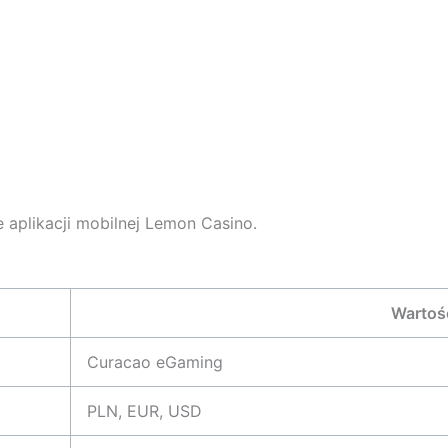
 aplikacji mobilnej Lemon Casino.
Wartoś
Curacao eGaming
PLN, EUR, USD