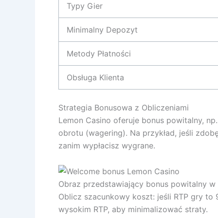
Typy Gier
Minimalny Depozyt
Metody Płatności
Obsługa Klienta
Strategia Bonusowa z Obliczeniami
Lemon Casino oferuje bonus powitalny, 
obrotu (wagering). Na przykład, jeśli zd
zanim wypłacisz wygrane.
Obraz przedstawiający bonus powitalny w 
Oblicz szacunkowy koszt: jeśli RTP gry to
wysokim RTP, aby minimalizować straty.