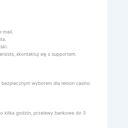
-mail.
ta.
ski.
rsists, skontaktuj się z supportem.
je bezpiecznym wyborem dla lemon casino
to kilka godzin, przelewy bankowe do 3