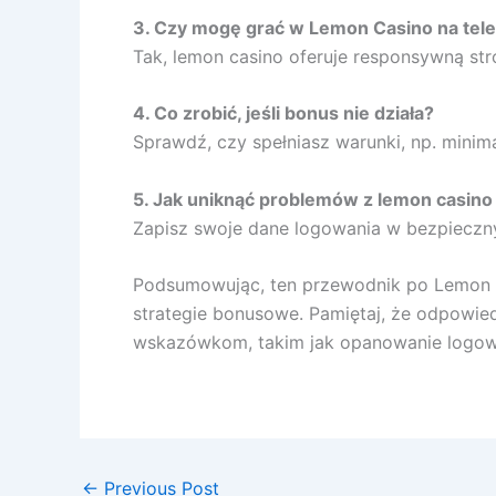
3. Czy mogę grać w Lemon Casino na tele
Tak, lemon casino oferuje responsywną str
4. Co zrobić, jeśli bonus nie działa?
Sprawdź, czy spełniasz warunki, np. minimal
5. Jak uniknąć problemów z lemon casino
Zapisz swoje dane logowania w bezpiecznym 
Podsumowując, ten przewodnik po Lemon Ca
strategie bonusowe. Pamiętaj, że odpowiedz
wskazówkom, takim jak opanowanie logow
←
Previous Post