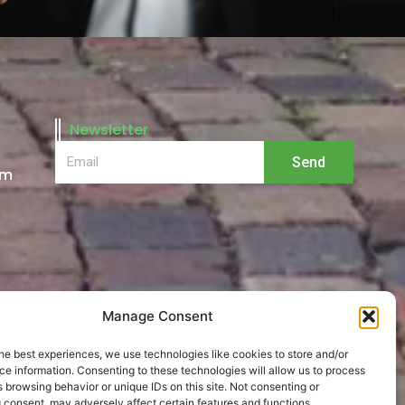
Newsletter
Email
Send
pm
Manage Consent
he best experiences, we use technologies like cookies to store and/or
e information. Consenting to these technologies will allow us to process
 browsing behavior or unique IDs on this site. Not consenting or
 consent, may adversely affect certain features and functions.